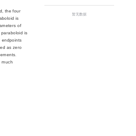
d, the four
暂无数据
aboloid is
rameters of
 paraboloid is
d endpoints
ved as zero
irements.
th much