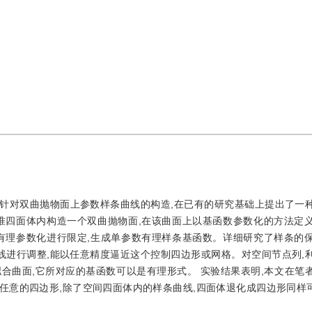
针对双曲抛物面上参数样条曲线的构造,在已有的研究基础上提出了一
准四面体内构造一个双曲抛物面,在该曲面上以基函数参数化的方法定
有理参数化进行限定,生成单参数有理样条基函数。详细研究了样条的
线进行调整,能以任意精度逼近这个控制四边形或网格。对空间节点列,
拟合曲面,它所对应的基函数可以是有理形式。 实验结果表明,本文在笔
任意的四边形,除了空间四面体内的样条曲线,四面体退化成四边形同样