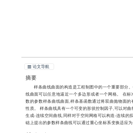
引用
阅读全文PDF
论文导航
摘要
样条曲线曲面的构造是工程制图中的一个重要部分。
线曲面可以任意地逼近一个多边形或者一个网格。 在标
数的参数样条曲线曲面,样条基函数通过将双曲抛物面的
性质。 样条曲线具有一个可变的形状控制因子,可以对曲
生成-连续空间曲线,同样对于空间网格可以构造-连续的
础上提出的参数样条曲线可以通过重心坐标系变换适应为