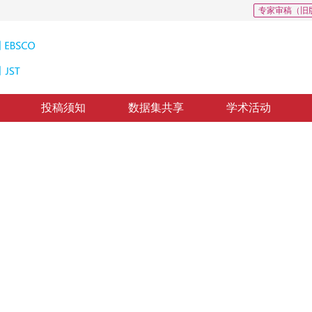
专家审稿（旧
投稿须知
数据集共享
学术活动
数样条
e
02
，
纸质出版：
2015