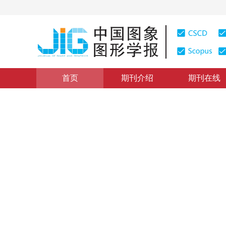
首页
期刊介绍
期刊在线
计算机图形学
|
浏览量
:
0
下载量: 254
CSCD: 3
带形状控制的自由曲线曲面参
Shape parameter spline for free-form curve and surfac
彭丰富
，
田良
2015年20卷第11期 页码：1511-1516
网络出版：
2015-11-
DOI：
10.11834/jig.20151110