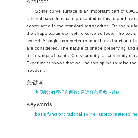
Abstract
Spline curve surface is an important part of CAGD
rational basis functions presented in this paper have
constructed in the standard tetrahedron. On the surf
the shape parameter spline curve surface. The basis f
limited. A single-parameter rational basis function of 
are considered. The nature of shape preserving and e
for a range of points. Consequently, a -continuity cur
Experiment shows that we use this spline to raise the
freedom.
关键词
基函数
;
有理样条函数
;
逼近样条函数
;
-连续
Keywords
basis function
;
rational spline
;
approximate spline