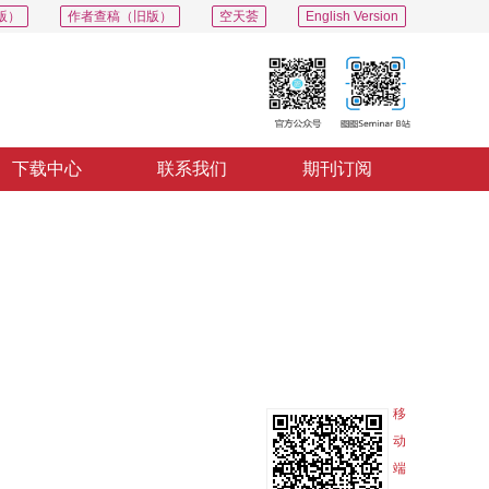
版）
作者查稿（旧版）
空天荟
English Version
下载中心
联系我们
期刊订阅
PDF
导出
分享
收藏
专辑
移
动
端