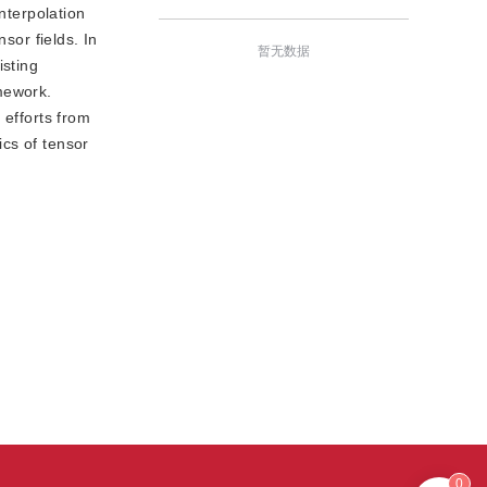
nterpolation
sor fields. In
暂无数据
isting
mework.
 efforts from
cs of tensor
0