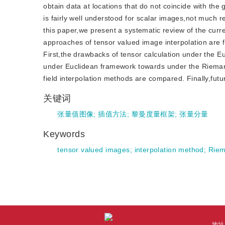
obtain data at locations that do not coincide with the
is fairly well understood for scalar images,not much re
this paper,we present a systematic review of the curr
approaches of tensor valued image interpolation are 
First,the drawbacks of tensor calculation under the E
under Euclidean framework towards under the Riemanni
field interpolation methods are compared. Finally,futu
关键词
张量值图像
;
插值方法
;
黎曼度量框架
;
张量分量
Keywords
tensor valued images
;
interpolation method
;
Riem
地址