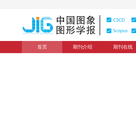
首页
期刊介绍
期刊在线
综述
|
浏览量
:
0
下载量: 110
CSCD: 0
张量值图像插值方法综述
Overview of tensor valued images interpolation techn
1
2
1
2
1
2
邵宇
，
刘莹
，
孙富春
2012年17卷第10期 页码：1197-1205
纸质出版：
2012
DOI：
10.11834/jig.20121001