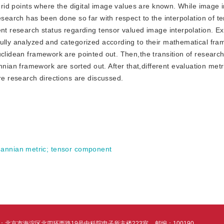
 grid points where the digital image values are known. While image i
search has been done so far with respect to the interpolation of ten
ent research status regarding tensor valued image interpolation. Ex
fully analyzed and categorized according to their mathematical fra
uclidean framework are pointed out. Then,the transition of research
an framework are sorted out. After that,different evaluation metri
re research directions are discussed.
annian metric
;
tensor component
：北京市海淀区北四环西路19号中科院电子所主楼223室
邮编：100190