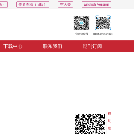
版）
作者查稿（旧版）
空天荟
English Version
下载中心
联系我们
期刊订阅
PDF
导出
分享
收藏
专辑
移
动
端