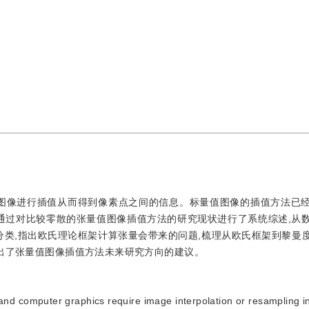
对图像进行插值从而得到像素点之间的信息。标量值图像的插值方法已
通过对比较零散的张量值图像插值方法的研究现状进行了系统综述,从
分类,指出欧氏理论框架计算张量会带来的问题,梳理从欧氏框架到黎曼
给出了张量值图像插值方法未来研究方向的建议。
nd computer graphics require image interpolation or resampling in