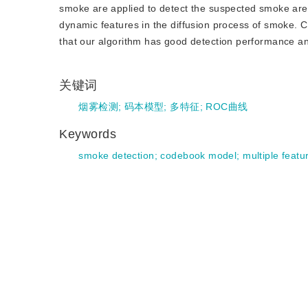
smoke are applied to detect the suspected smoke area i
dynamic features in the diffusion process of smoke. 
that our algorithm has good detection performance an
关键词
烟雾检测
;
码本模型
;
多特征
;
ROC曲线
Keywords
smoke detection
;
codebook model
;
multiple featu