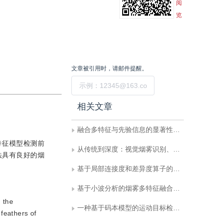
阅
览
文章被引用时，请邮件提醒。
提交
相关文章
融合多特征与先验信息的显著性目标检测
特征模型检测前
从传统到深度：视觉烟雾识别、检测与分割
法具有良好的烟
基于局部连接度和差异度算子的水平集纹理图像分割
基于小波分析的烟雾多特征融合和空间精度补偿森林火情检测算法
, the
一种基于码本模型的运动目标检测算法
 feathers of