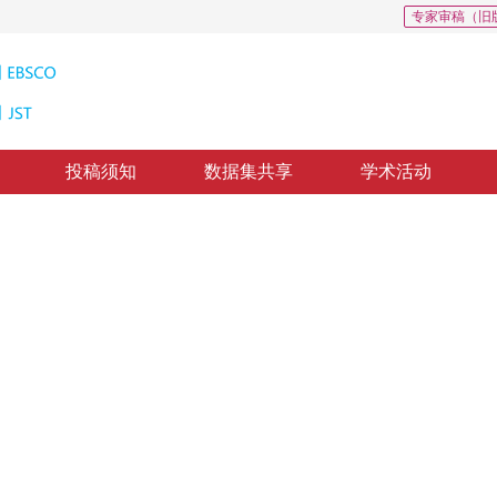
专家审稿（旧
投稿须知
数据集共享
学术活动
烟雾检测
ultiple features