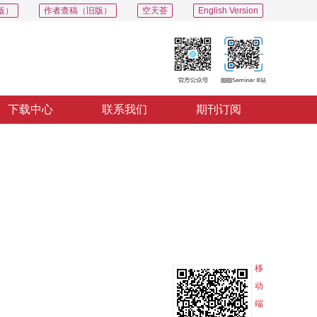
版）
作者查稿（旧版）
空天荟
English Version
下载中心
联系我们
期刊订阅
PDF
导出
分享
收藏
专辑
移
动
端