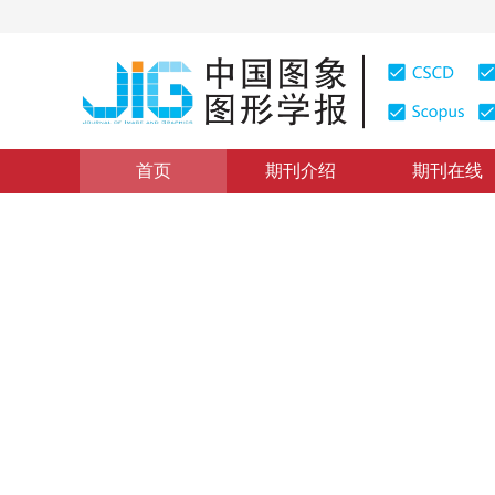
首页
期刊介绍
期刊在线
图像分析和识别
|
浏览量
:
0
下载量: 134
CSCD: 0
基于码本模型和多特征的早期
Early smoke detection based on codebook model and m
1
2
1
1
姜明新
，
王洪玉
，
蔡兴洋
2012年17卷第9期 页码：1102-1108
纸质出版：
2012
DOI：
10.11834/jig.20120908