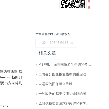
阅
览
文章被引用时，请邮件提醒。
提交
相关文章
MSPRL：面向图像逆半色调的多尺度渐进式残差学习网络
数为核函数,故
二阶变分图像恢复模型的重启动快速ADMM方法
ring核回归
所提出方法得到
自适应的图像组合降噪
一种改进的基于汉明纠错码的图像恢复算法
原对偶积极集法求解改进的有界约束图像恢复问题
 image