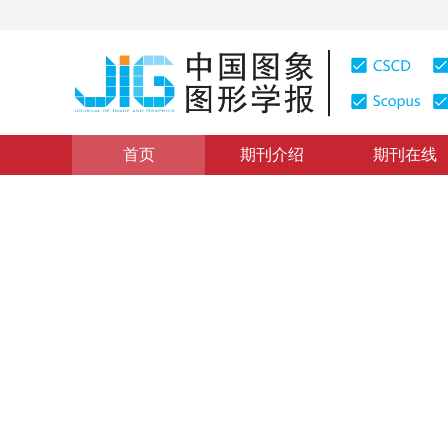
首页
期刊介绍
期刊在线
图像处理和编码
|
浏览量
:
0
下载量: 249
CSCD: 0
改进的核回归图像恢复
Improved kernel regression model for image restoratio
刘红毅
，
韦志辉
，
张峥嵘
2011年16卷第12期 页码：2140-2144
纸质出版：
2011
DOI：
10.11834/jig.20111207