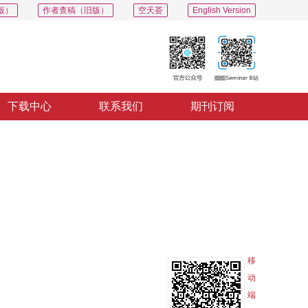
版）
作者查稿（旧版）
空天荟
English Version
下载中心
联系我们
期刊订阅
PDF
导出
分享
收藏
专辑
移
动
端