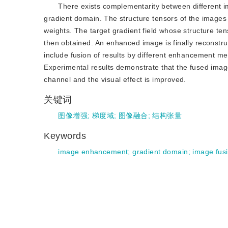
There exists complementarity between different i
gradient domain. The structure tensors of the images 
weights. The target gradient field whose structure t
then obtained. An enhanced image is finally reconstruct
include fusion of results by different enhancement me
Experimental results demonstrate that the fused image
channel and the visual effect is improved.
关键词
图像增强
;
梯度域
;
图像融合
;
结构张量
Keywords
image enhancement
;
gradient domain
;
image fus