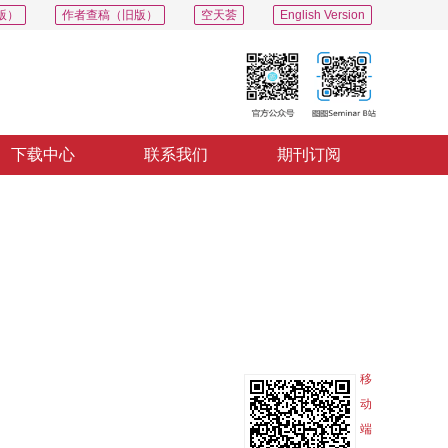
版）
作者查稿（旧版）
空天荟
English Version
下载中心
联系我们
期刊订阅
PDF
导出
分享
收藏
专辑
移
动
端