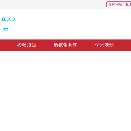
专家审稿（旧
投稿须知
数据集共享
学术活动
0
果改善
sion
，
纸质出版：
2011