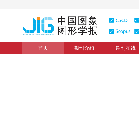
首页
期刊介绍
期刊在线
图像理解和计算机视觉
|
浏览量
:
0
下载量: 294
CSCD: 
基于梯度域融合的图像视觉效
Image visualization improvement based on gradient fu
1
1
1
1
许欣
，
陈强
，
孙怀江
，
夏德深
2011年16卷第2期 页码：278-286
网络出版：
2011-03-03
DOI：
10.11834/jig.20110221