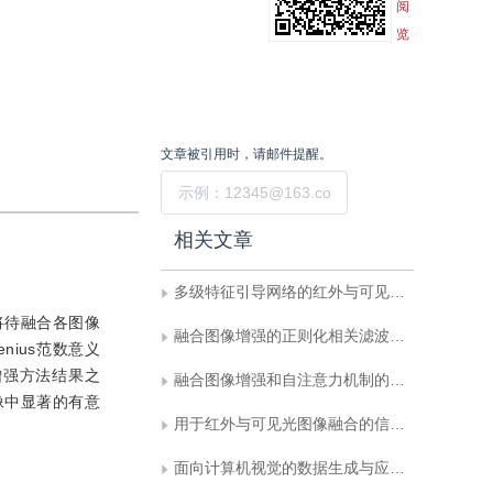
阅
览
文章被引用时，请邮件提醒。
提交
相关文章
多级特征引导网络的红外与可见光图像融合
将待融合各图像
融合图像增强的正则化相关滤波无人机目标跟踪
ius范数意义
增强方法结果之
融合图像增强和自注意力机制的活动性肺结核CT影像数据生成
像中显著的有意
用于红外与可见光图像融合的信息交互线性Transformer网络
面向计算机视觉的数据生成与应用研究进展