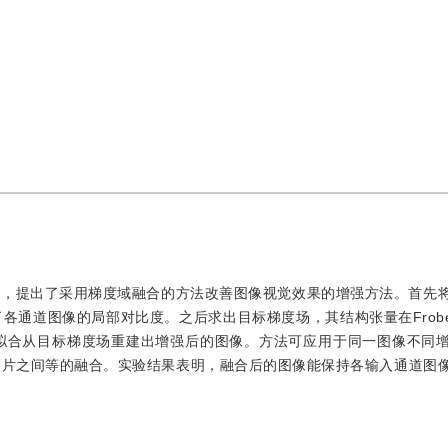
点，提出了采用梯度域融合的方法改善图像视觉效果的增强方法。首先
通道图像的局部对比度。之后求出目标梯度场，其结构张量在Froben
拟合从目标梯度场重建出增强后的图像。方法可应用于同一图像不同
照片之间等的融合。实验结果表明，融合后的图像能保持各输入通道图