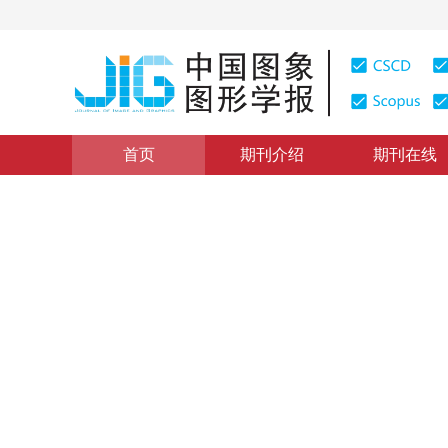
首页
期刊介绍
期刊在线
图像处理和编码
|
浏览量
:
0
下载量: 252
CSCD: 0
时空域相结合的视频差错掩盖
A temporal and spatial combined error concealment s
1
1
骆华燕
，
朱秀昌
2011年16卷第1期 页码：27-31
网络出版：
2011-02-14
，
纸
DOI：
10.11834/jig.20110111