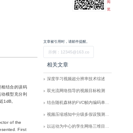
阅
览
文章被引用时，请邮件提醒。
提交
相关文章
深度学习视频超分辨率技术综述
型相结合的误码
双光流网络指导的视频目标检测
运动模型充分利
1dB。
结合随机森林的FVC帧内编码单元快速划分
视频压缩感知中分级多假设预测算法
ctor of the
以运动为中心的孪生网络三维目标跟踪
esented. First