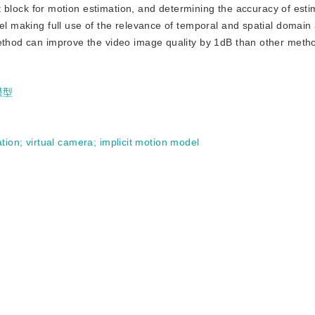
ost block for motion estimation, and determining the accuracy of est
del making full use of the relevance of temporal and spatial domain
method can improve the video image quality by 1dB than other meth
模型
ation
;
virtual camera
;
implicit motion model