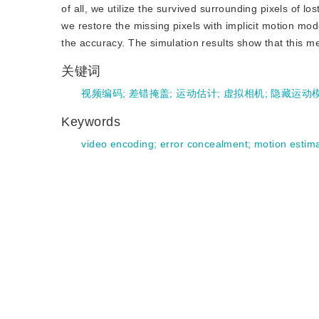
of all, we utilize the survived surrounding pixels of l
we restore the missing pixels with implicit motion mo
the accuracy. The simulation results show that this 
关键词
视频编码
;
差错掩盖
;
运动估计
;
虚拟相机
;
隐藏运动
Keywords
video encoding
;
error concealment
;
motion estim