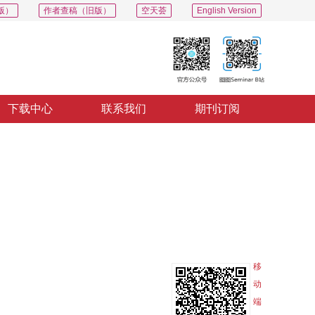
版）
作者查稿（旧版）
空天荟
English Version
下载中心
联系我们
期刊订阅
PDF
导出
分享
收藏
专辑
移
动
端