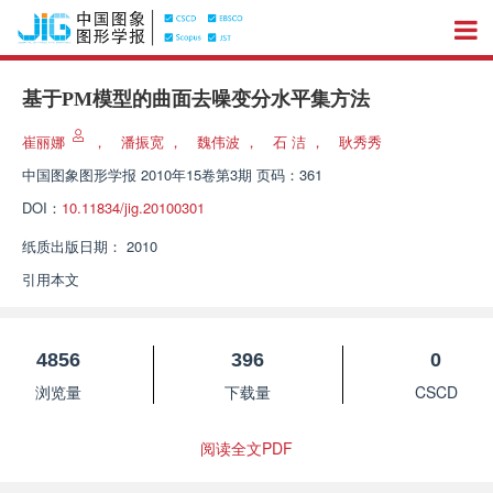
基于PM模型的曲面去噪变分水平集方法
崔丽娜
，
潘振宽
，
魏伟波
，
石 洁
，
耿秀秀
中国图象图形学报
2010年15卷第3期 页码：361
DOI：
10.11834/jig.20100301
纸质出版日期：
2010
引用本文
4856
396
0
浏览量
下载量
CSCD
阅读全文PDF