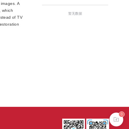
 images. A
, which
暂无数据
nstead of TV
estoration
0