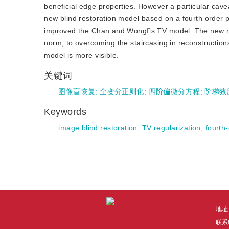
beneficial edge properties. However a particular cave
new blind restoration model based on a fourth order pa
improved the Chan and Wongs TV model. The new meth
norm, to overcoming the staircasing in reconstructions
model is more visible.
关键词
图像盲恢复
;
全变分正则化
;
四阶偏微分方程
;
阶梯效
Keywords
image blind restoration
;
TV regularization
;
fourth
地址
联系电