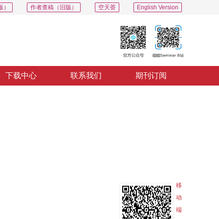
版）
作者查稿（旧版）
空天荟
English Version
下载中心
联系我们
期刊订阅
PDF
导出
分享
收藏
专辑
移
动
端