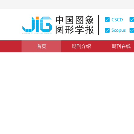
首页
期刊介绍
期刊在线
图像处理和编码
|
浏览量
:
0
下载量: 407
CSCD: 0
基于四阶偏微分方程的盲图像
A New Method for Image Blind Restoration Based on F
马少贤
，
江成顺
2010年15卷第1期 页码：26
纸质出版：
2010
DOI：
10.11834/jig.20100105