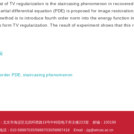
at of TV regularization is the staircasing phenomenon in recovered
rtial differential equation (PDE) is proposed for image restoration
od is to introduce fourth order norm into the energy function i
 form TV regularization. The result of experiment shows that this r
应
-order PDE
;
staircasing phenomenon
：北京市海淀区北四环西路19号中科院电子所主楼223室
邮编：100190
话：010-58887035/58887030/58887418
Email：jig@aircas.ac.cn