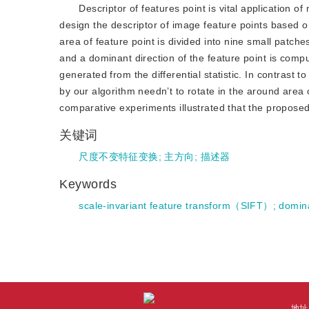
Descriptor of features point is vital application 
design the descriptor of image feature points based o
area of feature point is divided into nine small patch
and a dominant direction of the feature point is comp
generated from the differential statistic. In contrast 
by our algorithm needn’t to rotate in the around area o
comparative experiments illustrated that the propose
关键词
尺度不变特征变换
;
主方向
;
描述器
Keywords
scale-invariant feature transform（SIFT）
;
domina
地址