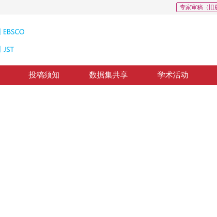
专家审稿（旧
投稿须知
数据集共享
学术活动
器算法
tograms Under Polar Coordinates