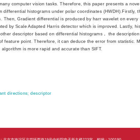
of many computer vision tasks. Therefore, this paper presents a nove
n differential histograms under polar coordinates (HWDH).Firstly, 
es. Then, Gradient differential is produced by harr wavelet on every
uted by Scale Adapted Harris detector which is improved. Lastly, hi
to other descriptor based on differential histograms， the descriptio
f feature point. Therefore, it can deduce the error from statistic. 
d algorithm is more rapid and accurate than SIFT.
nt directions
;
descriptor
：北京市海淀区北四环西路19号中科院电子所主楼223室
邮编：100190