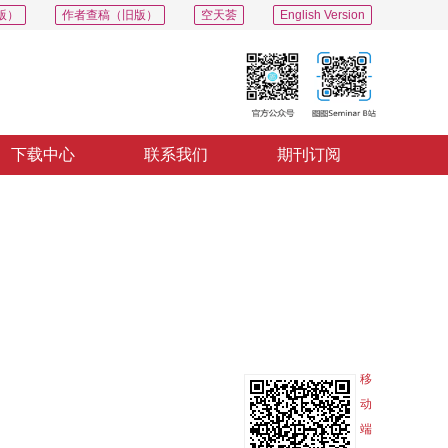
版）
作者查稿（旧版）
空天荟
English Version
下载中心
联系我们
期刊订阅
PDF
导出
分享
收藏
专辑
移
动
端