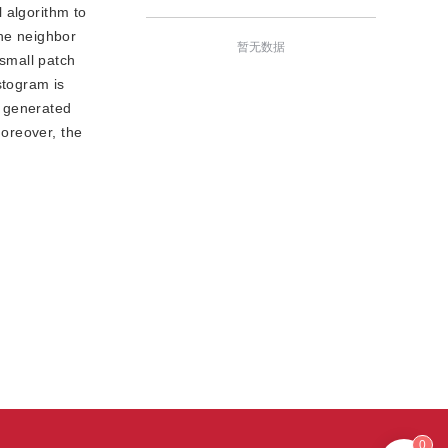
l algorithm to
the neighbor
暂无数据
 small patch
stogram is
n generated
Moreover, the
0