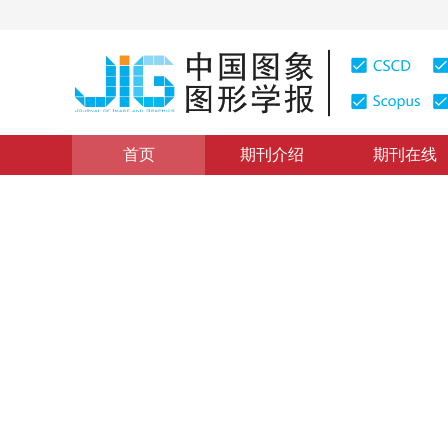
首页
期刊介绍
期刊在线
图像分析和识别
|
浏览量
:
0
下载量: 220
CSCD: 0
极坐标下基于差分统计的描述
The Algorithm of Descriptor Based on Differential His
1
1
1
1
徐小明
，
杨丹
，
张小洪
，
周小龙
2009年14卷第5期 页码：961
纸质出版：
2009
DOI：
10.11834/jig.20090529