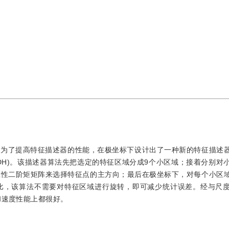
。为了提高特征描述器的性能，在极坐标下设计出了一种新的特征描述
istograms，HWDH)。该描述器算法先把选定的特征区域分成9个小区域；接着分
应性二阶矩矩阵来选择特征点的主方向；最后在极坐标下，对每个小区
比，该算法不需要对特征区域进行旋转，即可减少统计误差。经与尺
和速度性能上都很好。