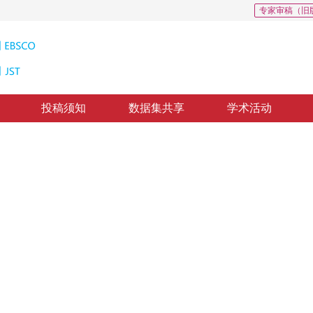
专家审稿（旧
投稿须知
数据集共享
学术活动
搜索的运动自适应去隔行
Motion Adaptive De interlacing Based on Mathematical Morphology Filtering and Low Angle Edge Detection