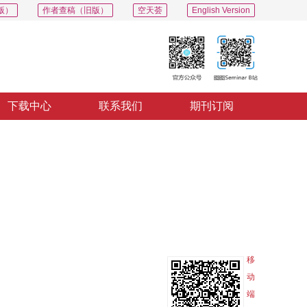
版）
作者查稿（旧版）
空天荟
English Version
下载中心
联系我们
期刊订阅
PDF
导出
分享
收藏
专辑
移
动
端