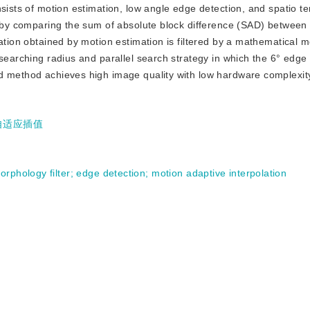
nsists of motion estimation, low angle edge detection, and spatio t
on by comparing the sum of absolute block difference (SAD) between
mation obtained by motion estimation is filtered by a mathematical 
 searching radius and parallel search strategy in which the 6° edge
d method achieves high image quality with low hardware complexit
自适应插值
rphology filter
;
edge detection
;
motion adaptive interpolation