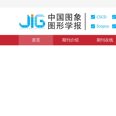
首页
期刊介绍
期刊在线
图像处理和编码
|
浏览量
:
0
下载量: 235
CSCD: 0
基于形态学滤波和小角度边缘
1
1
1
丁勇
，
陆生礼
，
时龙兴
2008年13卷第5期 页码：882-887
纸质出版：
2008
DOI：
10.11834/jig.20080507