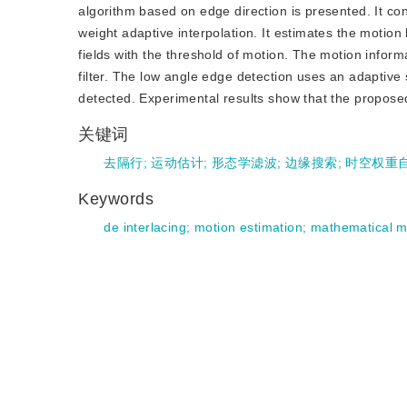
algorithm based on edge direction is presented. It co
weight adaptive interpolation. It estimates the moti
fields with the threshold of motion. The motion infor
filter. The low angle edge detection uses an adaptive
detected. Experimental results show that the propose
关键词
去隔行
;
运动估计
;
形态学滤波
;
边缘搜索
;
时空权重
Keywords
de interlacing
;
motion estimation
;
mathematical mo