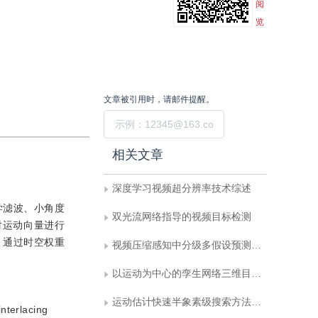
阅
览
文章被引用时，请邮件提醒。
提交
相关文章
深度学习视频超分辨率技术综述
学滤波、小角度
双光流网络指导的视频目标检测
对运动向量进行
，通过时空权重
视频压缩感知中分级多假设预测算法
以运动为中心的孪生网络三维目标跟踪
运动估计快速半象素级搜索方法的实验研究
interlacing