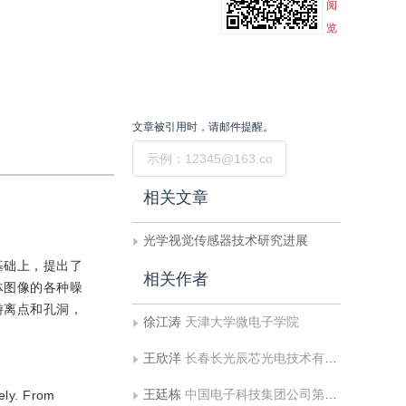
阅
览
文章被引用时，请邮件提醒。
提交
相关文章
光学视觉传感器技术研究进展
基础上，提出了
相关作者
体图像的各种噪
游离点和孔洞，
徐江涛
天津大学微电子学院
王欣洋
长春长光辰芯光电技术有限公司
王廷栋
中国电子科技集团公司第四十四研究所
ely. From