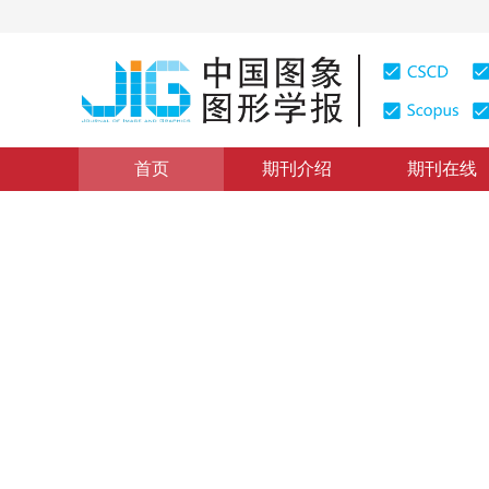
首页
期刊介绍
期刊在线
本期目录
|
浏览量
:
0
下载量: 275
CSCD: 0
基于高温辐射体颜色信息的目
An Object Image Recognition Method Based on the Col
1
1
1
彭小奇
，
孙元
，
王一丁
2008年13卷第2期 页码：238
纸质出版：
2008
DOI：
10.11834/jig.20080210