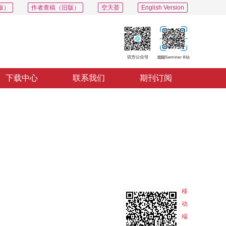
版）
作者查稿（旧版）
空天荟
English Version
下载中心
联系我们
期刊订阅
PDF
导出
分享
收藏
专辑
移
动
端