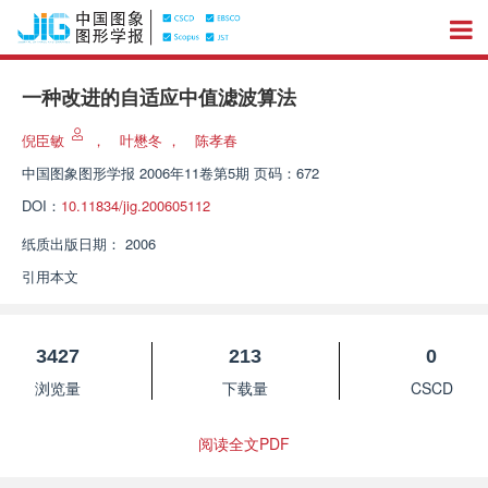
一种改进的自适应中值滤波算法
倪臣敏
，
叶懋冬
，
陈孝春
中国图象图形学报
2006年11卷第5期 页码：672
DOI：
10.11834/jig.200605112
纸质出版日期：
2006
引用本文
3427
213
0
浏览量
下载量
CSCD
阅读全文PDF