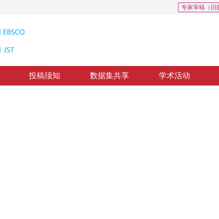
专家审稿（旧
投稿须知
数据集共享
学术活动
度条件下大气透过率计算
Calculation of Atmospheric Transmissibility of MODIS Data Under Different Levels of Meteorological Visibilities