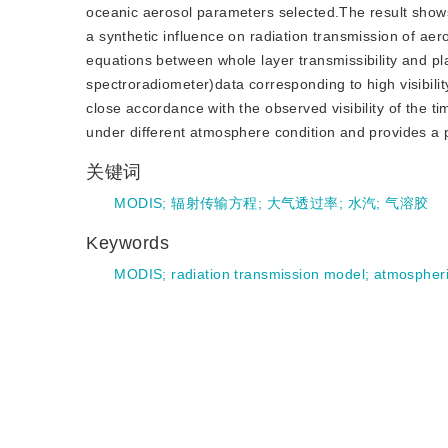
oceanic aerosol parameters selected.The result shows
a synthetic influence on radiation transmission of ae
equations between whole layer transmissibility and p
spectroradiometer)data corresponding to high visibility
close accordance with the observed visibility of the ti
under different atmosphere condition and provides a po
关键词
MODIS
;
辐射传输方程
;
大气透过率
;
水汽
;
气溶胶
Keywords
MODIS
;
radiation transmission model
;
atmospheric