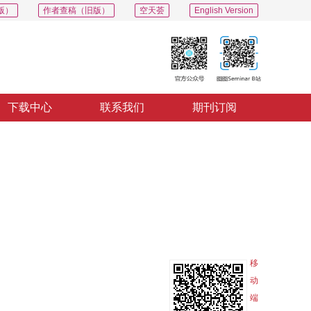
版）
作者查稿（旧版）
空天荟
English Version
下载中心
联系我们
期刊订阅
PDF
导出
分享
收藏
专辑
移
动
端