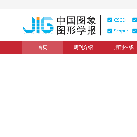
首页
期刊介绍
期刊在线
学术论文与技术报告
|
浏览量
:
0
下载量: 210
CSCD: 0
基于MODIS数据的典型能见
1
2
3
钱峻屏
，
黄菲
2006年11卷第4期 页码：575
纸质出版：
2006
DOI：
10.11834/jig.20060495