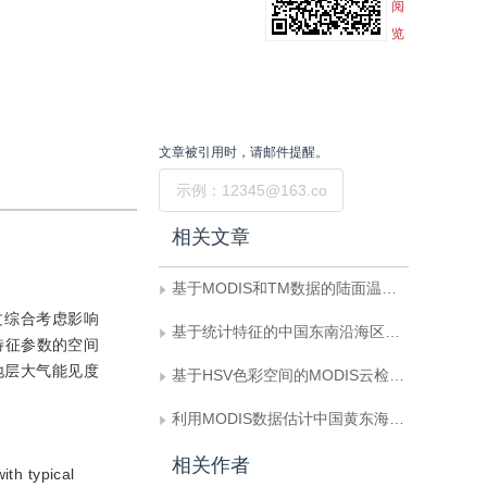
阅
览
文章被引用时，请邮件提醒。
提交
相关文章
基于MODIS和TM数据的陆面温度反演
文综合考虑影响
基于统计特征的中国东南沿海区域云检测
，在特征参数的空间
地层大气能见度
基于HSV色彩空间的MODIS云检测算法研究
利用MODIS数据估计中国黄东海区域测深参数
相关作者
ith typical