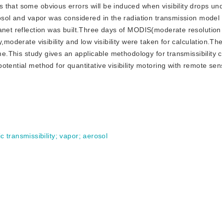
 that some obvious errors will be induced when visibility drops u
rosol and vapor was considered in the radiation transmission model
lanet reflection was built.Three days of MODIS(moderate resolutio
,moderate visibility and low visibility were taken for calculation.Th
me.This study gives an applicable methodology for transmissibility c
tential method for quantitative visibility motoring with remote sen
 transmissibility
;
vapor
;
aerosol