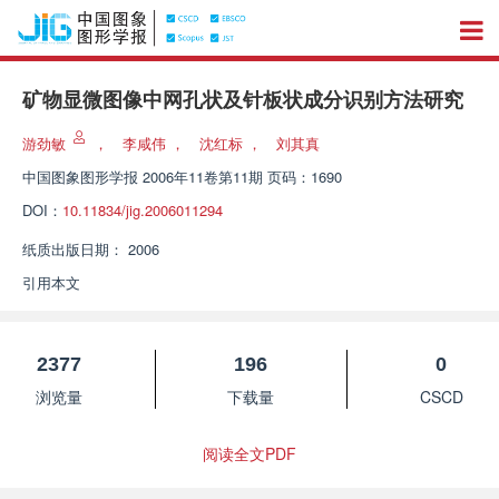
矿物显微图像中网孔状及针板状成分识别方法研究
游劲敏
，
李咸伟
，
沈红标
，
刘其真
中国图象图形学报
2006年11卷第11期 页码：1690
DOI：
10.11834/jig.2006011294
纸质出版日期：
2006
引用本文
2377
196
0
浏览量
下载量
CSCD
阅读全文PDF