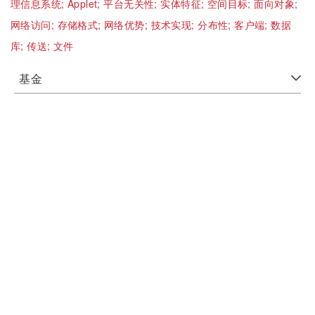
理信息系统;
Applet;
平台无关性;
实体特征;
空间目标;
面向对象;
网络访问;
存储格式;
网络优势;
技术实现;
分布性;
客户端;
数据
库;
传送;
文件
基金