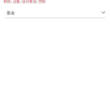
特性;
点集;
估计算法;
空间
基金