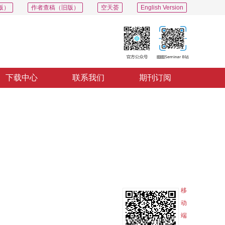
版）
作者查稿（旧版）
空天荟
English Version
下载中心
联系我们
期刊订阅
PDF
导出
分享
收藏
专辑
移
动
端