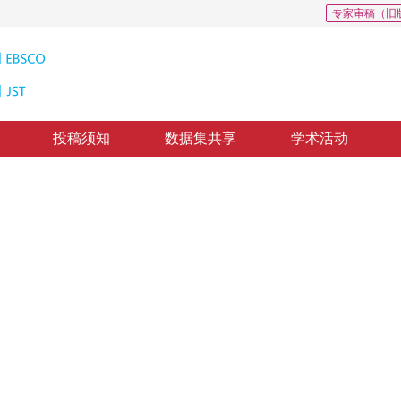
专家审稿（旧
投稿须知
数据集共享
学术活动
测中的应用
 Application of Hough Transform in the Detection of Exponent Function Curve