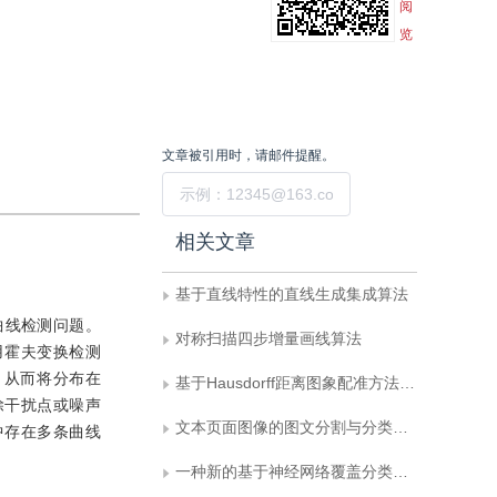
阅
览
文章被引用时，请邮件提醒。
提交
相关文章
基于直线特性的直线生成集成算法
曲线检测问题。
对称扫描四步增量画线算法
，用霍夫变换检测
，从而将分布在
基于Hausdorff距离图象配准方法研究
除干扰点或噪声
文本页面图像的图文分割与分类算法
中存在多条曲线
一种新的基于神经网络覆盖分类算法