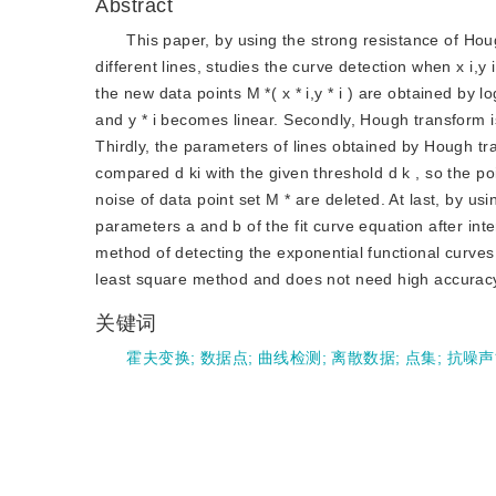
Abstract
This paper, by using the strong resistance of Hough
different lines, studies the curve detection when x i,y i
the new data points M *( x * i,y * i ) are obtained by l
and y * i becomes linear. Secondly, Hough transform is
Thirdly, the parameters of lines obtained by Hough tra
compared d ki with the given threshold d k , so the poin
noise of data point set M * are deleted. At last, by us
parameters a and b of the fit curve equation after in
method of detecting the exponential functional curves
least square method and does not need high accurac
关键词
霍夫变换
;
数据点
;
曲线检测
;
离散数据
;
点集
;
抗噪声