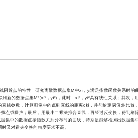
附近点的特性，研究离散数据点集M中xi，yi满足指数函数关系时的
新的数据点集M*(xi*，yi*)，此时，xi*，yi*具有线性关系；其次
直线参数，计算图像中的点到直线的距离dki，并与给定阈值dk比较
干扰点或噪声；最后，用最小二乘法拟合直线，再经过反变换，得到剔
数据集中的数据点按指数关系分布时的曲线，特别是能够检测出数据集
同时又对霍夫变换的精度要求不高。