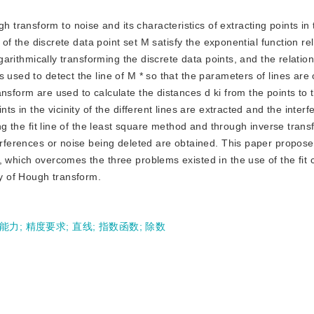
 transform to noise and its characteristics of extracting points in t
 of the discrete data point set M satisfy the exponential function rela
ogarithmically transforming the discrete data points, and the relatio
 used to detect the line of M * so that the parameters of lines are
nsform are used to calculate the distances d ki from the points to t
ts in the vicinity of the different lines are extracted and the inter
ing the fit line of the least square method and through inverse trans
terferences or noise being deleted are obtained. This paper propos
, which overcomes the three problems existed in the use of the fit 
y of Hough transform.
能力
;
精度要求
;
直线
;
指数函数
;
除数