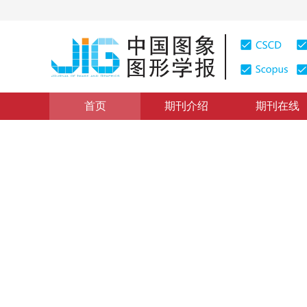
首页
期刊介绍
期刊在线
学术论文与技术报告
|
浏览量
:
0
下载量: 179
CSCD: 0
霍夫变换在指数函数型曲线检
The
1
1
1
1
曾接贤
，
张桂梅
，
储珺
，
鲁宇明
2005年10卷第2期 页码：236
纸质出版：
2005
DOI：
10.11834/jig.20050245