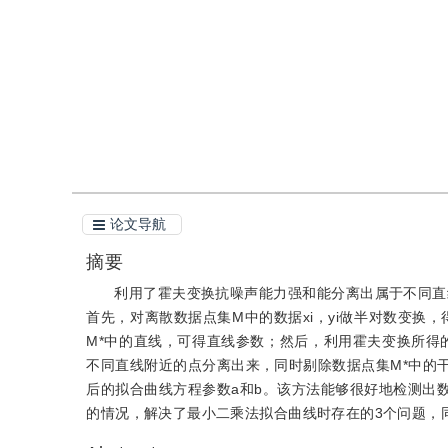
引用
阅读全文PDF
论文导航
摘要
利用了霍夫变换抗噪声能力强和能分离出属于不同直线
首先，对离散数据点集M中的数据xi，yi做半对数变换，得到
M*中的直线，可得直线参数；然后，利用霍夫变换所得的
不同直线附近的点分离出来，同时剔除数据点集M*中的
后的拟合曲线方程参数a和b。该方法能够很好地检测出
的情况，解决了最小二乘法拟合曲线时存在的3个问题，