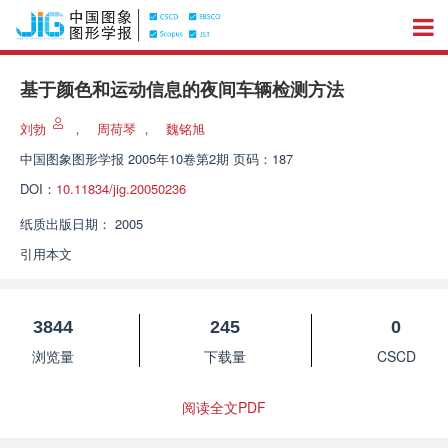
基于颜色和运动信息的夜间车辆检测方法
刘勃
，
周荷琴
，
魏铭旭
中国图象图形学报
2005年10卷第2期 页码：187
DOI：
10.11834/jig.20050236
纸质出版日期：
2005
引用本文
3844
245
0
浏览量
下载量
CSCD
阅读全文PDF