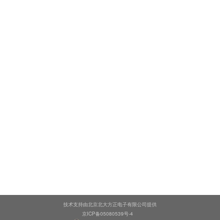
技术支持由北京北大方正电子有限公司提供
京ICP备05080539号-4