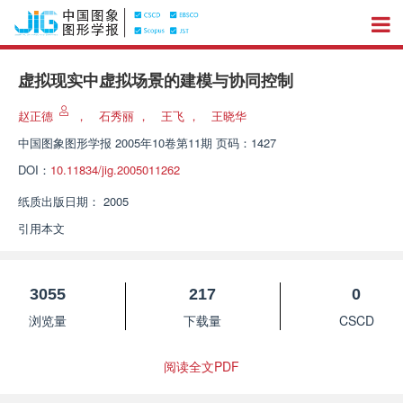
虚拟现实中虚拟场景的建模与协同控制
赵正德
，
石秀丽
，
王飞
，
王晓华
中国图象图形学报
2005年10卷第11期 页码：1427
DOI：
10.11834/jig.2005011262
纸质出版日期：
2005
引用本文
3055
217
0
浏览量
下载量
CSCD
阅读全文PDF