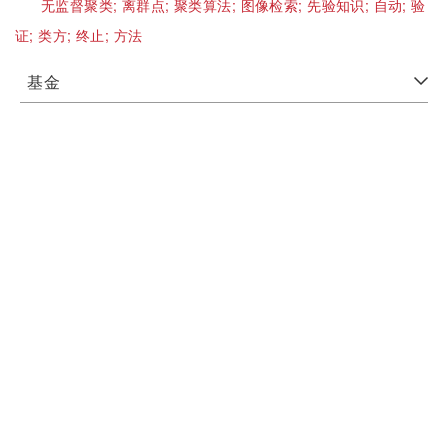
无监督聚类;
离群点;
聚类算法;
图像检索;
先验知识;
自动;
验
证;
类方;
终止;
方法
基金