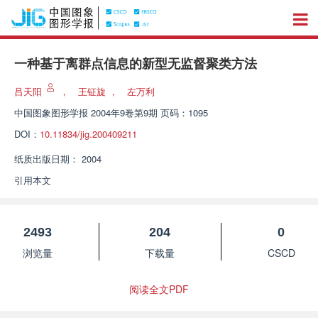
一种基于离群点信息的新型无监督聚类方法
吕天阳
，
王钲旋
，
左万利
中国图象图形学报
2004年9卷第9期 页码：1095
DOI：
10.11834/jig.200409211
纸质出版日期：
2004
引用本文
2493
204
0
浏览量
下载量
CSCD
阅读全文PDF