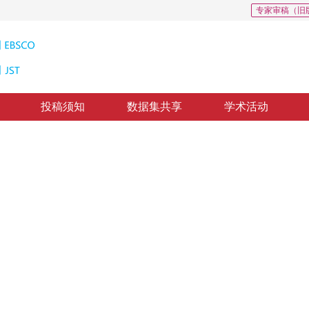
专家审稿（旧
投稿须知
数据集共享
学术活动
值图象编码
ton