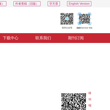
版）
作者查稿（旧版）
空天荟
English Version
下载中心
联系我们
期刊订阅
PDF
导出
分享
收藏
专辑
移
动
端