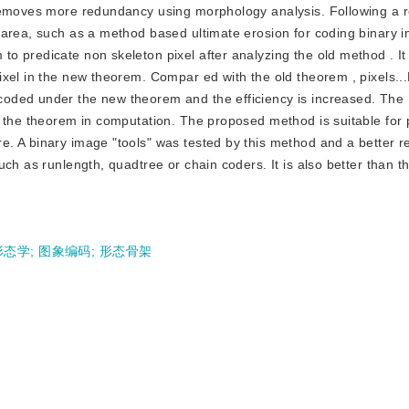
removes more redundancy using morphology analysis. Following a r
 area, such as a method based ultimate erosion for coding binary 
o predicate non skeleton pixel after analyzing the old method . I
xel in the new theorem. Compar ed with the old theorem , pixels..
oded under the new theorem and the efficiency is increased. The
e the theorem in computation. The proposed method is suitable for 
. A binary image "tools" was tested by this method and a better re
uch as runlength, quadtree or chain coders. It is also better than 
形态学
;
图象编码
;
形态骨架