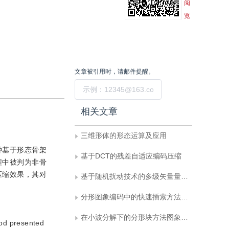
阅
览
文章被引用时，请邮件提醒。
提交
相关文章
三维形体的形态运算及应用
种基于形态骨架
基于DCT的残差自适应编码压缩
过程中被判为非骨
压缩效果，其对
基于随机扰动技术的多级矢量量化器优化设计
分形图象编码中的快速插索方法研究
在小波分解下的分形块方法图象编码
hod presented