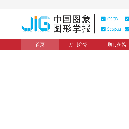
首页
期刊介绍
期刊在线
学术论文与技术报告
|
浏览量
:
0
下载量: 420
CSCD: 0
一种改进的基于形态骨架的二
An Improved Coding for Binary Images Based on Skele
1
1
1
岑曙炜
，
刘政凯
，
李厚强
2001年6卷第8期 页码：784
纸质出版：
2001
DOI：
10.11834/jig.200108169