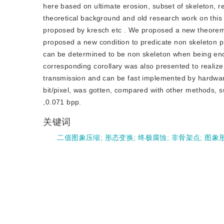
here based on ultimate erosion, subset of skeleton, 
theoretical background and old research work on this
proposed by kresch etc . We proposed a new theorem t
proposed a new condition to predicate non skeleton pi
can be determined to be non skeleton when being enc
corresponding corollary was also presented to realiz
transmission and can be fast implemented by hardware
bit/pixel, was gotten, compared with other methods, s
,0.071 bpp.
关键词
二值图象压缩
;
形态变换
;
终极腐蚀
;
非骨架点
;
图象