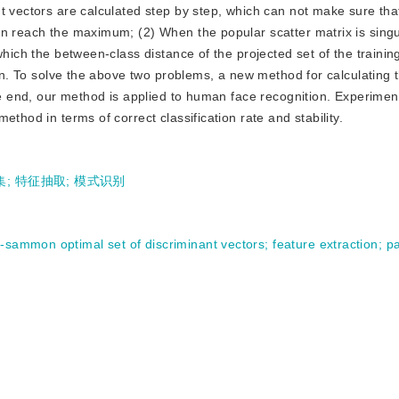
t vectors are calculated step by step, which can not make sure tha
n reach the maximum; (2) When the popular scatter matrix is singula
which the between-class distance of the projected set of the traini
ion. To solve the above two problems, a new method for calculating 
he end, our method is applied to human face recognition. Experiment
thod in terms of correct classification rate and stability.
集
;
特征抽取
;
模式识别
-sammon optimal set of discriminant vectors
;
feature extraction
;
pa