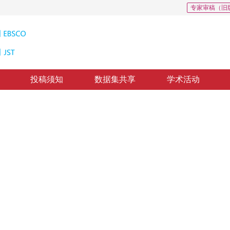
专家审稿（旧
投稿须知
数据集共享
学术活动
种改进算法
Discriminant Vectors