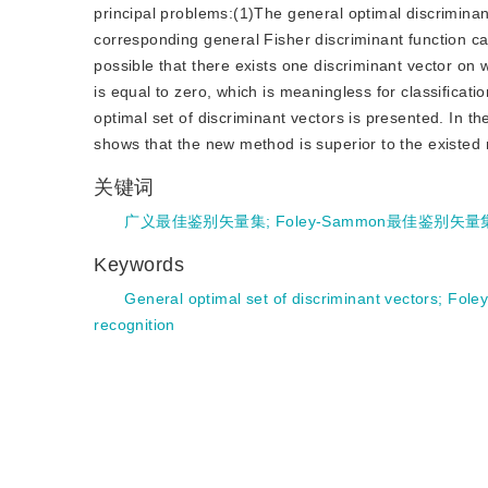
principal problems:(1)The general optimal discriminan
corresponding general Fisher discriminant function ca
possible that there exists one discriminant vector on 
is equal to zero, which is meaningless for classificat
optimal set of discriminant vectors is presented. In t
shows that the new method is superior to the existed me
关键词
广义最佳鉴别矢量集
;
Foley-Sammon最佳鉴别矢量
Keywords
General optimal set of discriminant vectors
;
Foley
recognition