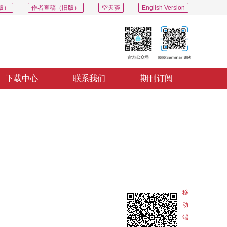
版）
作者查稿（旧版）
空天荟
English Version
下载中心
联系我们
期刊订阅
PDF
导出
分享
收藏
专辑
移
动
端