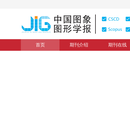
首页
期刊介绍
期刊在线
学术论文与技术报告
|
浏览量
:
0
下载量: 334
CSCD: 0
求解广义最佳鉴别矢量集的一
An Improved Algorithm for the General Optimal Set of 
1
1
1
孙兴华
，
郭跃飞
，
杨静宇
2000年5卷第11期 页码：895
纸质出版：
2000
DOI：
10.11834/jig.20001102