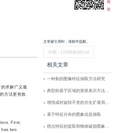
阅
览
文章被引用时，请邮件提醒。
提交
相关文章
一种新的图像特征抽取方法研究
有的求解广义最
典型的基于区域的形状表示方法比较
的方法更有效.
增强成对旋转不变的共生扩展局部二值模式
基于特征分布的图象信息抽取
ors. First,
拐点特征的提取和物体破损图象的识别
d has two