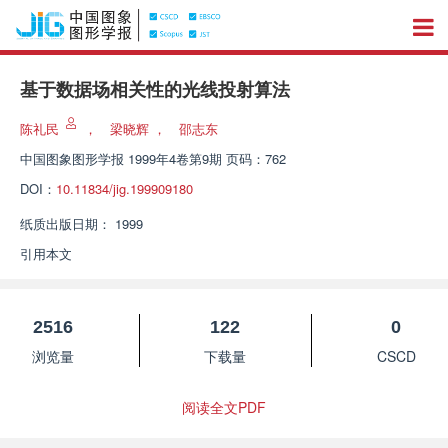
基于数据场相关性的光线投射算法
陈礼民
，
梁晓辉
，
邵志东
中国图象图形学报
1999年4卷第9期 页码：762
DOI：
10.11834/jig.199909180
纸质出版日期：
1999
引用本文
2516
122
0
浏览量
下载量
CSCD
阅读全文PDF