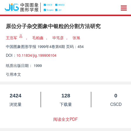
原位分子杂交图象中银粒的分割方法研究
王浩军
，
毛柏鑫
，
毕笃彦
，
张旭
中国图象图形学报
1999年4卷第6期 页码：454
DOI：
10.11834/jig.199906104
纸质出版日期：
1999
引用本文
2424
128
0
浏览量
下载量
CSCD
阅读全文PDF