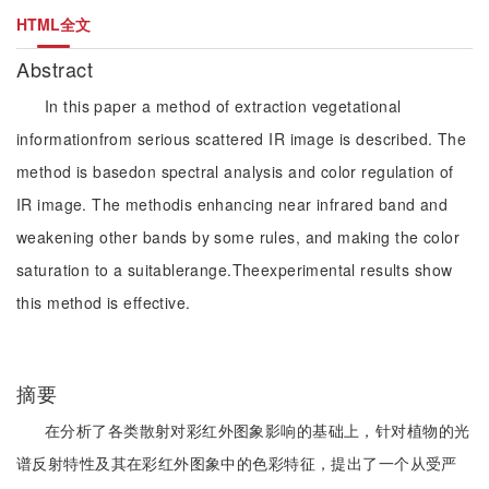
HTML全文
Abstract
In this paper a method of extraction vegetational
informationfrom serious scattered IR image is described. The
method is basedon spectral analysis and color regulation of
IR image. The methodis enhancing near infrared band and
weakening other bands by some rules, and making the color
saturation to a suitablerange.Theexperimental results show
this method is effective.
摘要
在分析了各类散射对彩红外图象影响的基础上，针对植物的光
谱反射特性及其在彩红外图象中的色彩特征，提出了一个从受严