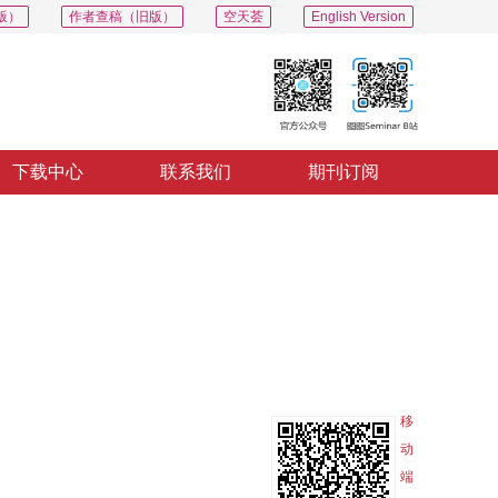
版）
作者查稿（旧版）
空天荟
English Version
下载中心
联系我们
期刊订阅
PDF
导出
分享
收藏
专辑
移
动
端