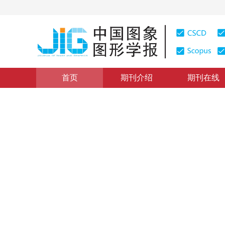
首页
期刊介绍
期刊在线
学术论文与技术报告
|
浏览量
:
0
下载量: 97
CSCD: 0
多进制小波变换及其在影像分
Mult Band Wavelet Transform and Its Applications in I
1
2
杨晓梅
，
朱长青
1999年4卷第2期 页码：157
纸质出版：
1999
DOI：
10.11834/jig.19990239