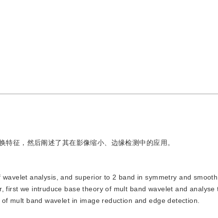
换特征，然后阐述了其在影像缩小、边缘检测中的应用。
f wavelet analysis, and superior to 2 band in symmetry and smooth
, first we intruduce base theory of mult band wavelet and analyse
ns of mult band wavelet in image reduction and edge detection.