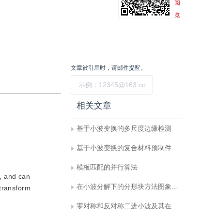
阅
览
文章被引用时，请邮件提醒。
提交
相关文章
基于小波变换的多尺度边缘检测
基于小波变换的复合材料预制件花节长度测试研究
模板匹配的并行算法
, and can
在小波分解下的分形块方法图象编码
 transform
零对称和反对称二进小波及其在边缘检测中的应用