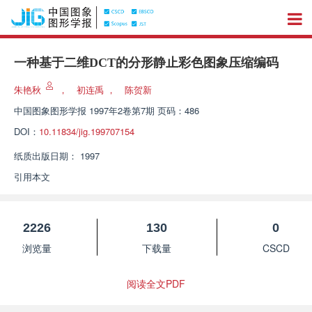
一种基于二维DCT的分形静止彩色图象压缩编码
朱艳秋
，
初连禹
，
陈贺新
中国图象图形学报
1997年2卷第7期 页码：486
DOI：
10.11834/jig.199707154
纸质出版日期：
1997
引用本文
2226
130
0
浏览量
下载量
CSCD
阅读全文PDF