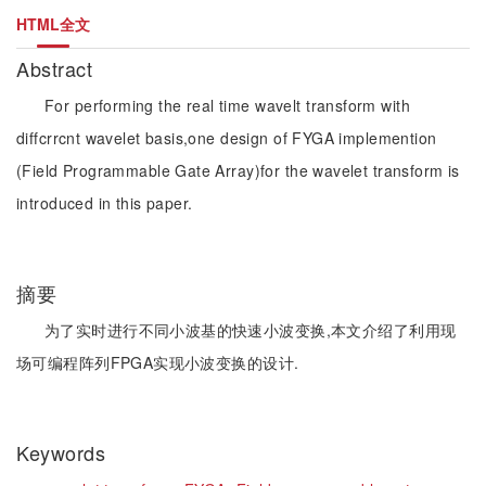
HTML全文
Abstract
For performing the real time wavelt transform with
diffcrrcnt wavelet basis,one design of FYGA implemention
(Field Programmable Gate Array)for the wavelet transform is
introduced in this paper.
摘要
为了实时进行不同小波基的快速小波变换,本文介绍了利用现
场可编程阵列FPGA实现小波变换的设计.
Keywords