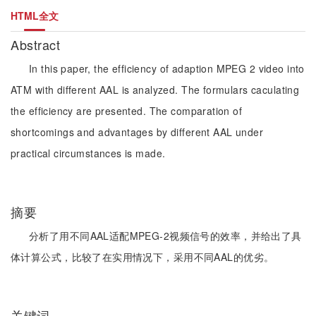
HTML全文
Abstract
In this paper, the efficiency of adaption MPEG 2 video into
ATM with different AAL is analyzed. The formulars caculating
the efficiency are presented. The comparation of
shortcomings and advantages by different AAL under
practical circumstances is made.
摘要
分析了用不同AAL适配MPEG-2视频信号的效率，并给出了具
体计算公式，比较了在实用情况下，采用不同AAL的优劣。
关键词