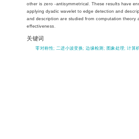
other is zero -antisymmetrical. These results have enr
applying dyadic wavelet to edge detection and descript
and description are studied from computation theory 
effectiveness.
关键词
零对称性
;
二进小波变换
;
边缘检测
;
图象处理
;
计算