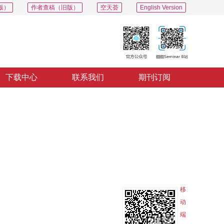
版）
作者查稿（旧版）
空天荟
English Version
下载中心
联系我们
期刊订阅
PDF
导出
分享
收藏
专辑
移
动
端