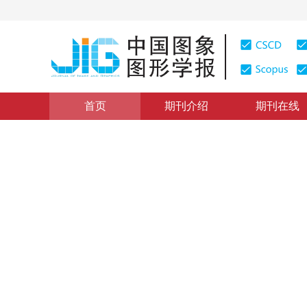
首页
期刊介绍
期刊在线
本期目录
|
浏览量
:
0
下载量: 76
CSCD: 0
零对称和反对称二进小波及其
Zero-Symmetrical and Zero-Antisymetrical Dyadic Wavel
1
2
1
2
1
2
许传祥
，
石青云
，
程民德
1996年1卷第1期 页码：4
网络出版：
2012-03-20
，
纸质出
DOI：
10.11834/jig.19960104