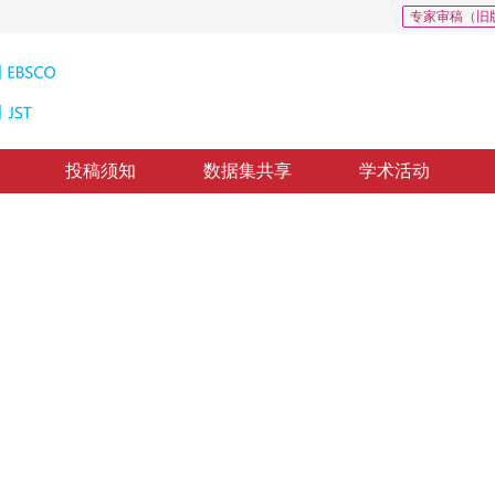
专家审稿（旧
投稿须知
数据集共享
学术活动
在边缘检测中的应用
et and Its Application to Edge Detection
版：
1996