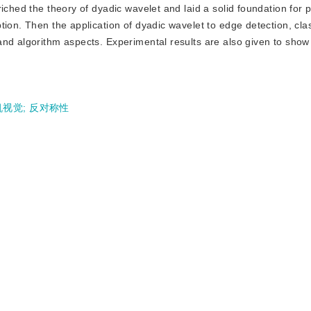
iched the theory of dyadic wavelet and laid a solid foundation for 
ion. Then the application of dyadic wavelet to edge detection, clas
and algorithm aspects. Experimental results are also given to show
机视觉
;
反对称性