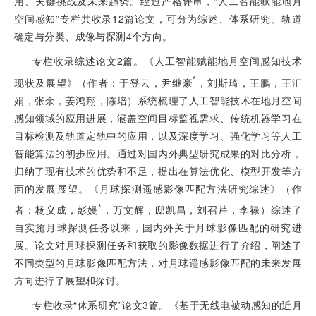
用、关键挑战及未来趋势。经过严格评审，“人工智能赋能地月
空间感知”专栏共收录12篇论文，可分为综述、体系研究、轨道
确定与分类、成像与探测4个方向。
专栏收录综述论文2篇。《人工智能赋能地月空间感知技术
*
现状及展望》（作者：于登云，尹继豪
，刘斯琦，王鹏，王汇
娟，张余，姜鸿翔，陈培）系统梳理了人工智能技术在地月空间
感知领域的应用进展，涵盖空间目标监视需求、传统机器学习在
目标检测及轨道定轨中的应用，以及深度学习、强化学习等人工
智能算法的初步应用。通过对国内外典型研究成果的对比分析，
归纳了现有技术的优势和不足，提出在算法优化、模型开发等方
面的发展展望。《月球探测遥感影像匹配方法研究综述》（作
*
者：杨义成，彭嫚
，万文辉，邸凯昌，刘召芹，李禄）综述了
自实施月球探测任务以来，国内外关于月球影像匹配的研究进
展。论文对月球探测任务和获取的影像数据进行了介绍，阐述了
不同类型的月球影像匹配方法，对月球遥感影像匹配的未来发展
方向进行了展望和探讨。
专栏收录“体系研究”论文3篇。《基于无线电被动感知的近月