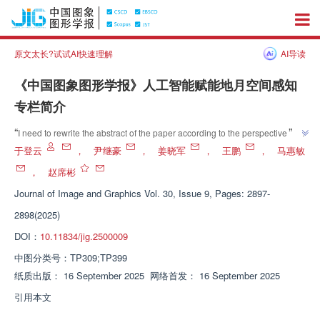
原文太长?试试AI快速理解
AI导读
《中国图象图形学报》人工智能赋能地月空间感知
专栏简介
”
“
I need to rewrite the abstract of the paper according to the perspective of 
technology media journalists and the given template. But the abstract 
于登云
，
尹继豪
，
姜晓军
，
王鹏
，
马惠敏
section you provided is empty and lacks specific content. Please provide 
，
赵席彬
the specific content of the abstract of the paper, and I will rewrite it for you 
Journal of Image and Graphics
Vol. 30, Issue 9, Pages: 2897-
according to the following requirements: - Adopt a news broadcasting 
perspective - Keep the "original text" section in the template - Do not 
2898(2025)
include the words "technology news" and "this article" - Remove symbols 
DOI：
10.11834/jig.2500009
”
such as "/" - No more than 50 words
中图分类号：
TP309;TP399
纸质出版：
16 September 2025
网络首发：
16 September 2025
引用本文