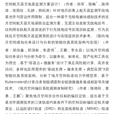
*
空间航天器天地基监测方案设计》（作者：孙军，陈略
，路伟
涛，张雨佳，孔静，韩松涛）针对地月距离上航天器监测手段地
基光学与雷达作用限制，提出一种基于无线电被动感知技术的近
月空间航天器天地基联合监测方案，无需主动发射无线电信号，
仅利用在轨航天器发送的下行无线电信号实现目标监测，可为后
续近月空间航天器监测系统设计与实现提供技术参考。《面向地
月空间感知任务设计与分析的智能仿真系统架构与实现》（作
*
者：胡佳鑫，郑清标，朱彦伟
，王鹏，李永昌）以地月空间感
知任务设计与分析为牵引，以服务化、标准化、国产化和工具化
为理念，基于“容器云+ 微服务”设计了满足高性能计算、高并发
访问、多样化应用需求的“基础支撑 + 服务支撑 + 典型应用”3层
智能仿真系统架构。分析了地月空间轨道动力学模型库、基于
Kuberneter的计算任务智能调度和全链路微服务集成框架等关键
技术。《地月空间编目系统观测体制研究》（作者：陈艳玲，黄
*
勇，王鹏
）聚焦地月空间非合作目标的编目定轨，提出基于天
基光学观测技术的三体轨道约束条件下的空间目标编目定轨关键
算法，以远距逆行轨道（DRO）和近直线晕轨道（NRHO）组成