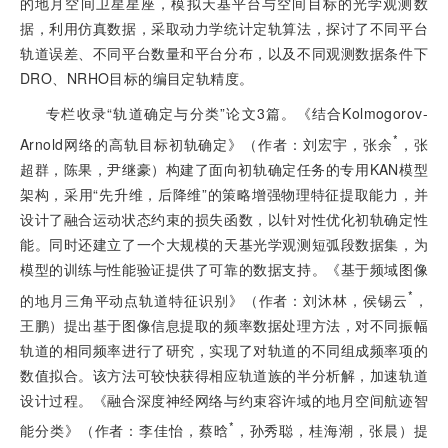
的地月空间卫星星座，模拟天基平台与空间目标的光学观测数
据，利用仿真数据，采取动力学统计定轨算法，探讨了不同平台
轨道误差、不同平台数量和平台分布，以及不同观测数据条件下
DRO、NRHO目标的编目定轨精度。
专栏收录“轨道确定与分类”论文3篇。《结合Kolmogorov-
*
Arnold网络的高轨目标初轨确定》（作者：刘宏宇，张余
，张
超群，陈果，尹继豪）构建了面向初轨确定
任务的专用KAN模型
架构，采用“先升维，后降维”的策略增强物理特征提取能力，并
设计了融合运动状态约束的损失函数，以针对性优化初轨确定性
能。同时还建立了一个大规模的天基光学观测短弧段数据集，为
模型的训练与性能验证提供了可靠的数据支持。《基于频域图像
*
的地月三角平动点轨道特征识别》（作者：刘沐林，侯锡云
，
王鹏）提出基于图像信息提取的频率数据处理方法，对不同振幅
轨道的相同频率进行了研究，实现了对轨道的不同组成频率项的
数值拟合。该方法可较快获得相应轨道族的半分析解，加速轨道
设计过程。《融合深度神经网络与约束容许域的地月空间航迹智
*
能分类》（作者：李佳怡，蔡晗
，孙秀聪，桂海潮，张晨）提