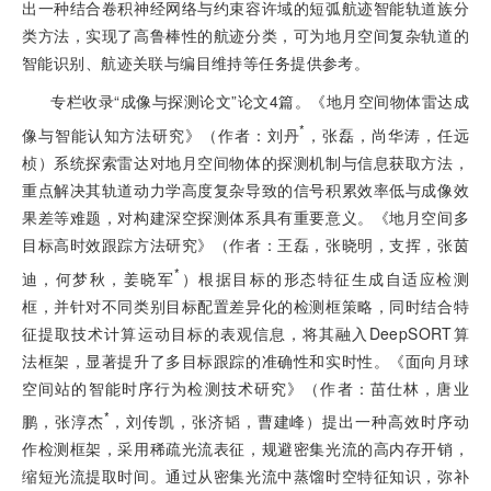
出一种结合卷积神经网络与约束容许域的短弧航迹智能轨道族分
类方法，实现了高鲁棒性的航迹分类，可为地月空间复杂轨道的
智能识别、航迹关联与编目维持等任务提供参考。
专栏收录“成像与探测论文”论文4篇。《地月空间物体雷达成
*
像与智能认知方法研究》（作者：刘丹
，张磊，尚华涛，任远
桢）系统探索雷达对地月空间物体的探测机制与信息获取方法，
重点解决其轨道动力学高度复杂导致的信号积累效率低与成像效
果差等难题，对构建深空探测体系具有重要意义。《地月空间多
目标高时效跟踪方法研究》（作者：王磊，张晓明，支挥，张茵
*
迪，何梦秋，姜晓军
）根据目标的形态特征生成自适应检测
框，并针对不同类别目标配置差异化的检测框策略，同时结合特
征提取技术计算运动目标的表观信息，将其融入DeepSORT算
法框架，显著提升了多目标跟踪的准确性和实时性。《面向月球
空间站的智能时序行为检测技术研究》（作者：苗仕林，唐业
*
鹏，张淳杰
，刘传凯，张济韬，曹建峰）提出一种高效时序动
作检测框架，采用稀疏光流表征，规避密集光流的高内存开销，
缩短光流提取时间。通过从密集光流中蒸馏时空特征知识，弥补