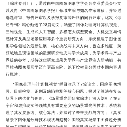
《综述专刊》），通过向中国图象图形学学会各专业委员会征文
以及向《中国图象图形学报》领域主编与知名专家邀稿，并经过
选题评审、报告评审以及学报复审等严格的同行评审，此次《综
述专刊》精心甄选了28篇论文，涵盖了图像处理与计算机视觉、
三维视觉、生成式人工智能、多模态大模型安全、人机交互与情
感计算及典型场景应用等多个重要研究方向，系统梳理了图像图
形学各领域的最新进展、核心挑战与未来方向，旨在多维度、跨
领域地呈现该领域的最新研究动态与学术成果，为学术界与产业
界提供参考，期待这些研究成果为学界与产业界注入新动能，共
同推动图像图形学迈向更高台阶。以下按栏目分类对本期内容进
行概述：
“图像处理与计算机视觉”栏目收录了7篇论文，围绕图像增
强、目标检测、识别及缺陷检测等核心问题，探讨了算法在复杂
场景下的优化与创新。《场景重光照研究综述》深入剖析了在元
宇宙和虚拟现实等领域具有重要意义的场景重光照技术，系统梳
理了其发展脉络、核心算法，并探讨了未来挑战与方向；《真实
场景下图像超分辨技术现状与趋势》围绕真实场景中图像超分辨
这一关键问题，分析了国内外进展、降质建模及不同学习方式下