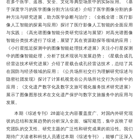
在多个医学、遥感、安全、文化等典型场景中的实际应用。《基
于深度学习的医学图像分割方法综述》介绍了医学图像分割的多
种方法与研究进展，助力医学诊断与治疗；《全栈全谱：医疗影
像人工智能的探索与应用》探讨了医疗影像人工智能的全面应用
与实践；《高光谱图像智能分类研究综述与展望》对高光谱图像
智能分类技术进行了综述，展望了其在资源勘探等领域的应用；
《小行星抵近探测中的图像智能处理技术进展》关注小行星探测
中的图像智能处理，分析了技术现状与发展趋势；《星载合成孔
径雷达技术研究进展》介绍了星载合成孔径雷达技术，总结了其
在国防与经济领域的应用；《公共场所社交行为理解研究综述与
隐密社团发现》探讨了计算机视觉在公共场所社交行为分析中的
应用；《文化遗产数字化及数字文旅可视化服务技术研究进展》
展示了图像图形技术在文化遗产保护与数字文旅服务中的应用与
发展。
本期《综述专刊》28篇论文内容覆盖度广、对国内外研究现
状的总结和发展趋势的分析深入全面、编写规范，集中反映了研
究团队的交叉性、研究主题的广泛性和研究成果的前沿性。我们
期待广大读者和科技人员通过本期《综述专刊》，能够广泛深入