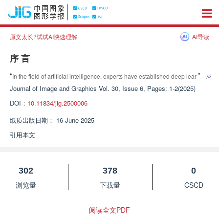
原文太长?试试AI快速理解
AI导读
序 言
”
“
In the field of artificial intelligence, experts have established deep learning 
systems to provide new directions for the development of intelligent 
Journal of Image and Graphics
Vol. 30, Issue 6, Pages: 1-2(2025)
”
technology.
DOI：
10.11834/jig.2500006
纸质出版日期：
16 June 2025
引用本文
302
378
0
浏览量
下载量
CSCD
阅读全文PDF