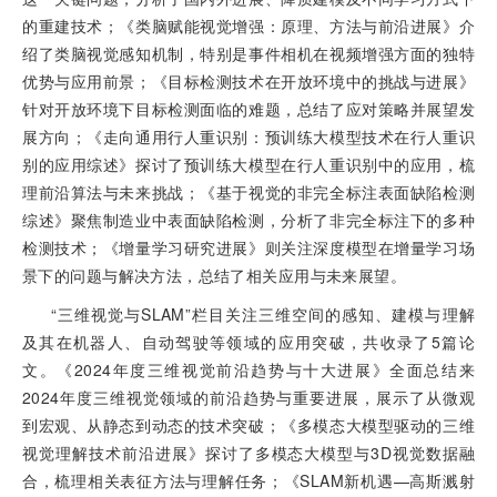
的重建技术；《类脑赋能视觉增强：原理、方法与前沿进展》介
绍了类脑视觉感知机制，特别是事件相机在视频增强方面的独特
优势与应用前景；《目标检测技术在开放环境中的挑战与进展》
针对开放环境下目标检测面临的难题，总结了应对策略并展望发
展方向；《走向通用行人重识别：预训练大模型技术在行人重识
别的应用综述》探讨了预训练大模型在行人重识别中的应用，梳
理前沿算法与未来挑战；《基于视觉的非完全标注表面缺陷检测
综述》聚焦制造业中表面缺陷检测，分析了非完全标注下的多种
检测技术；《增量学习研究进展》则关注深度模型在增量学习场
景下的问题与解决方法，总结了相关应用与未来展望。
“三维视觉与SLAM”栏目关注三维空间的感知、建模与理解
及其在机器人、自动驾驶等领域的应用突破，共收录了5篇论
文。《2024年度三维视觉前沿趋势与十大进展》全面总结来
2024年度三维视觉领域的前沿趋势与重要进展，展示了从微观
到宏观、从静态到动态的技术突破；《多模态大模型驱动的三维
视觉理解技术前沿进展》探讨了多模态大模型与3D视觉数据融
合，梳理相关表征方法与理解任务；《SLAM新机遇—高斯溅射