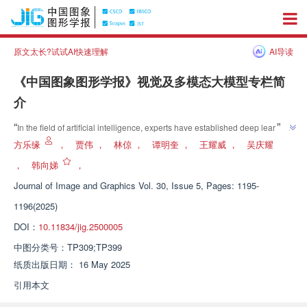
原文太长?试试AI快速理解
AI导读
《中国图象图形学报》视觉及多模态大模型专栏简
介
”
“
In the field of artificial intelligence, experts have established deep learning 
systems to provide new directions for the development of intelligent 
方乐缘
，
贾伟
，
林倞
，
谭明奎
，
王耀威
，
吴庆耀
”
technology.
，
韩向娣
，
Journal of Image and Graphics
Vol. 30, Issue 5, Pages: 1195-
1196(2025)
DOI：
10.11834/jig.2500005
中图分类号：
TP309;TP399
纸质出版日期：
16 May 2025
引用本文