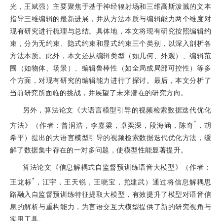
光，王斌强）主要聚焦于基于神经辐射场和三维高斯泼溅的文本
指导三维编辑的最新进展，并从方法本质与编辑能力两个维度对
现有研究进行梳理与总结。具体地，本文将现有研究按照编辑约
束，分为无约束、隐式约束和显式约束三个类别，以深入剖析各
方法本质。此外，本文还从编辑类型（如几何、外观）、编辑范
围（如物体、场景）、编辑鲁棒性（如全局或局部可控性）等多
个方面，对现有研究的编辑能力进行了探讨。最后，本文分析了
当前研究所面临的挑战，并展望了未来潜在的研究方向。
另外，算法论文《大语言模型引导的视频检索数据迭代优化
*
方法》（作者：曾润浩，李嘉梁，卓奕深，段海涵，陈奇
，胡
希平）提出的大语言模型引导的视频检索数据迭代优化方法，缓
解了数据集中存在的一对多问题，使模型性能显著提升。
算法论文《信息解耦式自监督预训练语音大模型》（作者：
*
王龙标
，江宇，王天锐，王晓宝，党建武）通过将信息解耦思
路融入自监督预训练特征提取大模型，有效提升了模型对语音信
息的解析与重构能力，为言语交互大模型提供了新的研究视角与
实用工具。