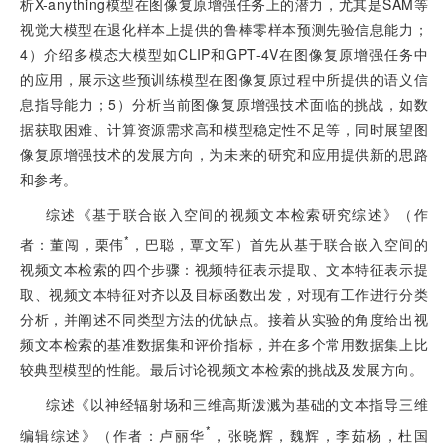
析X-anyth
ing模型在图像复原增强任务上的潜力，尤其是SAM等
视觉大模型在退化样本上提供的鲁棒零样本预测先验信息能力；
4）介绍多模态大模型如CLIP和GPT-4V在图像复原增强任务中
的应用，展示这些预训练模型在图像复原过程中所提供的语义信
息指导能力；5）分析当前图像复原增强技术面临的挑战，如数
据获取困难、计算资源需求高和模型稳定性不足等，同时展望图
像复原增强技术的发展方向，为未来的研究和应用提供新的思路
和参考。
综述《基于联合嵌入空间的视频文本检索研究综述》（作
*
者：董闯，栗伟
，巴聪，覃文军）首先从基于联合嵌入空间的
视频文本检索的四个步骤：视频特征表示提取、文本特征表示提
取、视频文本特征对齐以及目标函数出发，对现有工作进行分类
分析，并阐述不同类型方法的优缺点。接着从实验的角度给出视
频文本检索的基准数据集和评价指标，并在多个常用数据集上比
较典型模型的性能。最后讨论视频文本检索的挑战及发展方向。
综述《以神经辐射场和三维高斯泼溅为基础的文本指导三维
*
编辑综述》（作者：卢丽华
，张晓辉，魏辉，李茹杨，杜国