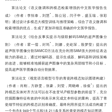
算法论文《语义微调和跨模态检索增强的中文医学报告生
*
成》（作者：李恒泰，刘慧
，陈公冠，闫子申，盛玉瑞，张彩
明）通过设计多模态大模型训练与推理策略，综合了语义微调和
检索增强的优点，生成了更加详细且准确的中文医学报告。
算法论文《结合反事实提示与级联解码SAM的超声图像分
*
割》（作者：霍一儒，封筠
，刘娜，史屹琛，殷梦莹）提出的
超声医学图像分割SAMCD方法在充分利用SAM强大的特征表达
能力的基础上，通过对编码器、提示生成器、解码器和训练策略
的改进，能够精准地捕获超声图像中的复杂局部细节和小目标，
提高超声医学图像自动分割效果。
算法论文《视觉语言模型引导的青瓷跨模态知识图谱构建》
*
（作者：肖刚，方静雯，张豪，刘莹，周晓峰，徐俊
）提出的
跨模态实体对齐方法可以在不改变VLP模型参数的前提下，充分
挖掘图像特征有效的中间表示来完成文本特征的重构，提高了青
瓷细节特征的跨模态识别准确度。最终利用所提方法成功构建了
一个包含8 949个节点和18 211条关系的青瓷跨模态知识图谱。