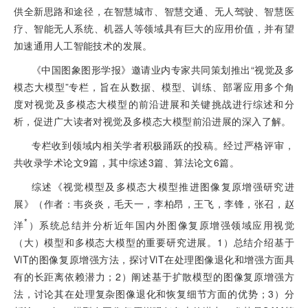
供全新思路和途径，在智慧城市、智慧交通、无人驾驶、智慧医
疗、智能无人系统、机器人等领域具有巨大的应用价值，并有望
加速通用人工智能技术的发展。
《中国图象图形学报》邀请业内专家共同策划推出“视觉及多
模态大模型”专栏，旨在从数据、模型、训练、部署应用多个角
度对视觉及多模态大模型的前沿进展和关键挑战进行综述和分
析，促进广大读者对视觉及多模态大模型前沿进展的深入了解。
专栏收到领域内相关学者积极踊跃的投稿。经过严格评审，
共收录学术论文9篇，其中综述3篇、算法论文6篇。
综述《视觉模型及多模态大模型推进图像复原增强研究进
展》（作者：韦炎炎，毛天一，李柏昂，王飞，李锋，张召，赵
*
洋
）系统总结并分析近年国内外图像复原增强领域应用视觉
（大）模型和多模态大模型的重要研究进展。1）总结介绍基于
ViT的图像复原增强方法，探讨ViT在处理图像退化和增强方面具
有的长距离依赖潜力；2）阐述基于扩散模型的图像复原增强方
法，讨论其在处理复杂图像退化和恢复细节方面的优势；3）分