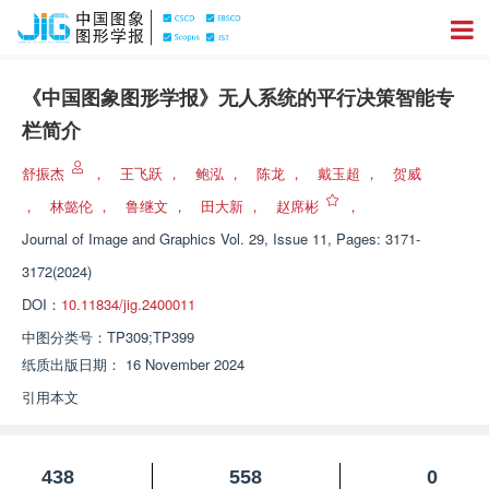
《中国图象图形学报》无人系统的平行决策智能专
栏简介
舒振杰
，
王飞跃
，
鲍泓
，
陈龙
，
戴玉超
，
贺威
，
林懿伦
，
鲁继文
，
田大新
，
赵席彬
，
Journal of Image and Graphics
Vol. 29, Issue 11, Pages: 3171-
3172(2024)
DOI：
10.11834/jig.2400011
中图分类号：
TP309;TP399
纸质出版日期：
16 November 2024
引用本文
438
558
0