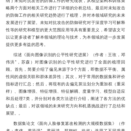
纳了未知对抗攻击的防御工作的研究现状，从模型架构和训练策
略两个方面对相关工作进行了详细的分析总结。最后对未知攻击
的防御工作的相关研究趋势进行了梳理，并对本领域研究的未来
发展进行了展望。未知对抗攻击的防御研究对于深度学习可解释
性等的研究和模型的更大范围应用等具有重要意义，希望该文可
以让更多读者了解本领域的理论与技术，为本领域的进一步发展
提供更多有益的思考。
综述《面向图像识别的公平性研究进展》（作者：王玫，邓
伟洪*，苏森）对图像识别的公平性研究进行了全面的梳理回
顾。首先，简要介绍了偏见来源于3个方面，即数据不平衡、属
性间的虚假关联和群体差异性；其次，对于常用的数据集和评价
指标进行汇总；然后，将现有的去偏见算法划分为重加权（重采
样）、图像增强、特征增强、特征解耦、度量学习、模型自适应
和后处理7类，并分别对各类方法进行介绍，阐述了各方法的优
缺点；最后，对该领域的未来研究方向和机遇挑战进行了总结和
展望。。
数据集论文《面向人脸修复篡改检测的大规模数据集》（作
者：李伟，黄添强*，黄丽清，郑翱鲲，徐超）选用了不同质量