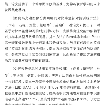
能。论文提供了一个简单而有效的基准，为异构联邦学习的未来
发展奠定基础。
《面向高光谱图像分类网络的对比半监督对抗训练方法》
*
（作者：石程，刘莹，赵明华
，苗启广，潘治文）提出了一种
基于对比半监督学习的对抗训练方法，克服防御泛化能力依赖于
对抗样本类型及数量的问题。提出方法在PaviaU和Indian Pines
高光谱图像数据集上进行对比和分析实验，与具有代表性的监督
和半监督对抗训练方法相比，提出方法取得了更加优越的防御性
能，分类精度优于监督对抗训练方法，从而验证了提出方法防御
高光谱图像对抗样本的有效性。
《令牌损失信息的通用文本攻击检测》（作者：陈宇涵，杜
*
侠
，王大寒，吴芸，朱顺痣，严严）从图像对抗性样本检测器
中得到启发，提出一种基于令牌损失权重信息的对抗性文本检测
方法（LBD-UAA），针对UniTrigger攻击进行防御。 通过在4个
数据集中进行性能检测实验，结果表明此方法在对抗性样本识别
准确率上高达97.17%，最高对抗样本召回率达到100%。该方法
为文本对抗检测提供一种更加有效的参考机制。