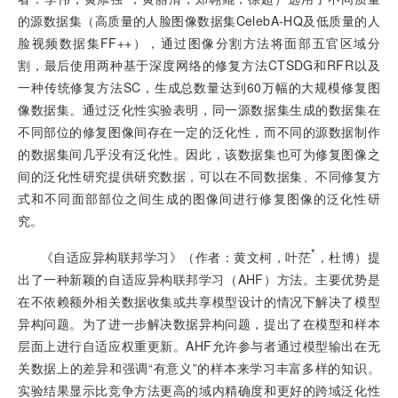
的源数据集（高质量的人脸图像数据集CelebA-HQ及低质量的人
脸视频数据集FF++），通过图像分割方法将面部五官区域分
割，最后使用两种基于深度网络的修复方法CTSDG和RFR以及
一种传统修复方法SC，生成总数量达到60万幅的大规模修复图
像数据集。通过泛化性实验表明，同一源数据集生成的数据集在
不同部位的修复图像间存在一定的泛化性，而不同的源数据制作
的数据集间几乎没有泛化性。因此，该数据集也可为修复图像之
间的泛化性研究提供研究数据，可以在不同数据集、不同修复方
式和不同面部部位之间生成的图像间进行修复图像的泛化性研
究。
*
《自适应异构联邦学习》（作者：黄文柯，叶茫
，杜博）提
出了一种新颖的自适应异构联邦学习（AHF）方法。主要优势是
在不依赖额外相关数据收集或共享模型设计的情况下解决了模型
异构问题。为了进一步解决数据异构问题，提出了在模型和样本
层面上进行自适应权重更新。AHF允许参与者通过模型输出在无
关数据上的差异和强调“有意义”的样本来学习丰富多样的知识。
实验结果显示比竞争方法更高的域内精确度和更好的跨域泛化性