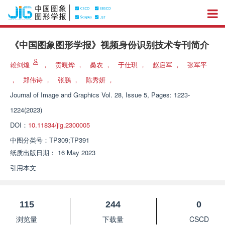
《中国图象图形学报》视频身份识别技术专刊简介
赖剑煌
，
贲晛烨
，
桑农
，
于仕琪
，
赵启军
，
张军平
，
郑伟诗
，
张鹏
，
陈秀妍
，
Journal of Image and Graphics
Vol. 28, Issue 5, Pages: 1223-
1224(2023)
DOI：
10.11834/jig.2300005
中图分类号：
TP309;TP391
纸质出版日期：
16 May 2023
引用本文
115
244
0
浏览量
下载量
CSCD