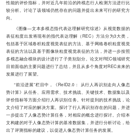
性能的评价指标，并对近几年前沿的跨模态行人检测方法进行比
较分析。讨论了该领域仍然存在的问题并提出未来可行的研究方
向。
《图像—文本多模态指代表达理解研究综述》从视觉数据的
表征粒度出发将现有的指代表达理解（REC）方法分为3大类，
包括基于区域卷积粒度视觉表征的方法、基于网格卷积粒度视觉
表征的方法以及基于图像块粒度视觉表征的方法，并进一步按照
多模态融合模块的设计进行了子类别划分。论文对REC领域研究
目前面临的主要问题进行了总结，并且从多个角度对REC未来的
发展进行了展望。
“前沿进展”栏目中，《ReID2.0： 从行人再识别走向人像态
势计算》从任务、应用需求、技术挑战、关键技术、数据集以及
评价指标等方面介绍行人再识别任务。针对提到的技术挑战，论
文介绍了对应的解决方案。探讨了行人再识别存在的问题，并进
一步提出了人像态势计算任务，对相应的概念进行探讨。介绍本
文构建的对于人像态势计算的基准数据集，并进行分析讨论，给
出了评测指标的建议，以促进人像态势计算任务的发展。