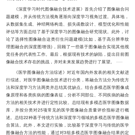
《深度学习时代图像融合技术进展》首先介绍了图像融合问
题建模，并从传统方法视角逐渐向深度学习视角过渡。具体地，
从数据集生成、神经网络构造、损失函数设计、模型优化和性能
评估等方面总结了基于深度学习的图像融合研究现状。此外，讨
论了选择性图像融合这类衍生问题建模(比如，基于高分辨率纹
理图融合的深度图增强)，回顾了一些基于图像融合实现其他视
觉任务的代表性工作。最后，根据现有技术的缺陷，提出目前图
像融合技术存在的挑战，并对未来发展趋势进行了展望。
《医学图像融合方法综述》对近年国内外发表的相关文献进
行综述。对医学图像融合技术进行分类，将融合方法分为传统方
法和深度学习方法两类并总结其优缺点。结合多模态医学图像成
像原理和各类疾病的图像表征，分析不同部位、不同疾病的融合
方法的相关技术并进行定性比较。总结现有多模态医学图像数据
库，并按分类对25项常见的医学图像融合质量评价指标进行概
述。总结22种基于传统方法和深度学习领域的多模态医学图像融
合算法。此外，本文进行实验，比较基于深度学习与传统的医学
图像融合方法的性能，通过对3组多模态医学图像融合结果的定