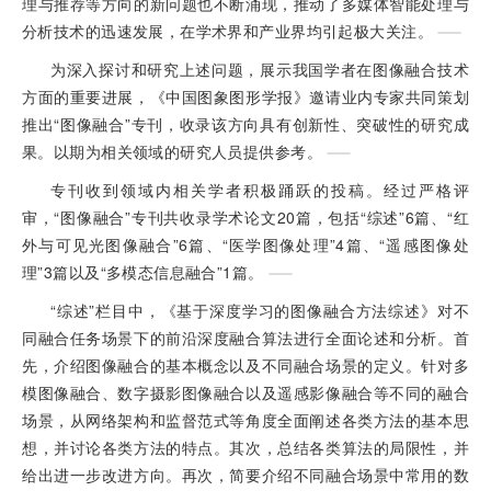
理与推荐等方向的新问题也不断涌现，推动了多媒体智能处理与
分析技术的迅速发展，在学术界和产业界均引起极大关注。
为深入探讨和研究上述问题，展示我国学者在图像融合技术
方面的重要进展，《中国图象图形学报》邀请业内专家共同策划
推出“图像融合”专刊，收录该方向具有创新性、突破性的研究成
果。以期为相关领域的研究人员提供参考。
专刊收到领域内相关学者积极踊跃的投稿。经过严格评
审，“图像融合”专刊共收录学术论文20篇，包括“综述”6篇、“红
外与可见光图像融合”6篇、“医学图像处理”4篇、“遥感图像处
理”3篇以及“多模态信息融合”1篇。
“综述”栏目中，《基于深度学习的图像融合方法综述》对不
同融合任务场景下的前沿深度融合算法进行全面论述和分析。首
先，介绍图像融合的基本概念以及不同融合场景的定义。针对多
模图像融合、数字摄影图像融合以及遥感影像融合等不同的融合
场景，从网络架构和监督范式等角度全面阐述各类方法的基本思
想，并讨论各类方法的特点。其次，总结各类算法的局限性，并
给出进一步改进方向。再次，简要介绍不同融合场景中常用的数