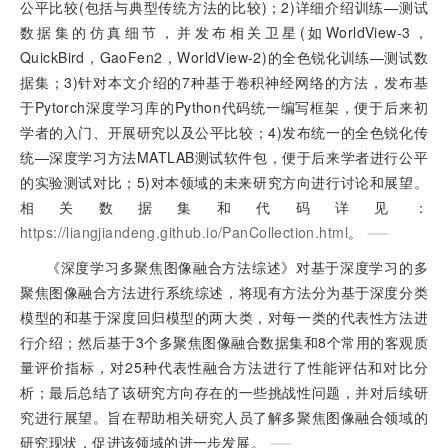
公平比较(包括与典型传统方法的比较)；2)详细介绍训练—测试
数据集的仿真细节，并发布相关卫星(如WorldView-3，
QuickBird，GaoFen2，WorldView-2)的全色锐化训练—测试数
据集；3)针对本文介绍的7种基于卷积神经网络的方法，发布基
于Pytorch深度学习库的Python代码统一编写框架，便于后来初
学者的入门、开展研究以及公平比较；4)发布统一的全色锐化传
统—深度学习方法MATLAB测试软件包，便于后来学者进行公平
的实验测试对比；5)对本领域的未来研究方向进行讨论和展望。
相关数据集和代码详见：
https://liangjiandeng.github.io/PanCollection.html
。
《深度学习多聚焦图像融合方法综述》对基于深度学习的多
聚焦图像融合方法进行系统综述，将现有方法分为基于深度分类
模型的和基于深度回归模型的两大类，对每一类的代表性方法进
行介绍；然后基于3个多聚焦图像融合数据集和8个常用的客观质
量评价指标，对25种代表性融合方法进行了性能评估和对比分
析；最后总结了该研究方向存在的一些挑战性问题，并对后续研
究进行展望。旨在帮助相关研究人员了解多聚焦图像融合领域的
研究现状，促进该领域的进一步发展。