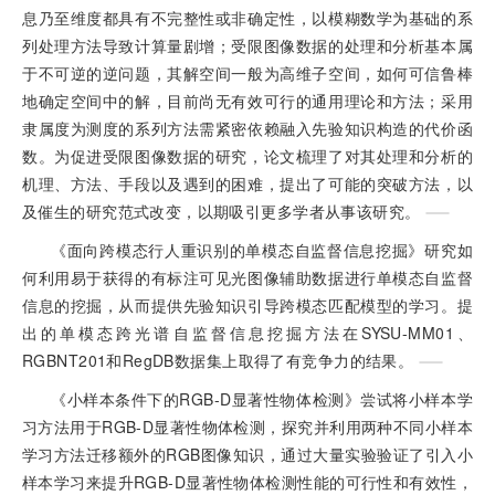
息乃至维度都具有不完整性或非确定性，以模糊数学为基础的系
列处理方法导致计算量剧增；受限图像数据的处理和分析基本属
于不可逆的逆问题，其解空间一般为高维子空间，如何可信鲁棒
地确定空间中的解，目前尚无有效可行的通用理论和方法；采用
隶属度为测度的系列方法需紧密依赖融入先验知识构造的代价函
数。为促进受限图像数据的研究，论文梳理了对其处理和分析的
机理、方法、手段以及遇到的困难，提出了可能的突破方法，以
及催生的研究范式改变，以期吸引更多学者从事该研究。
《面向跨模态行人重识别的单模态自监督信息挖掘》研究如
何利用易于获得的有标注可见光图像辅助数据进行单模态自监督
信息的挖掘，从而提供先验知识引导跨模态匹配模型的学习。提
出的单模态跨光谱自监督信息挖掘方法在SYSU-MM01、
RGBNT201和RegDB数据集上取得了有竞争力的结果。
《小样本条件下的RGB-D显著性物体检测》尝试将小样本学
习方法用于RGB-D显著性物体检测，探究并利用两种不同小样本
学习方法迁移额外的RGB图像知识，通过大量实验验证了引入小
样本学习来提升RGB-D显著性物体检测性能的可行性和有效性，