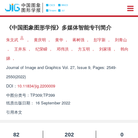
《中国图象图形学报》多媒体智能专刊简介
朱文武
，
黄庆明
，
黄华
，
蒋树强
，
彭宇新
，
刘青山
，
王井东
，
纪荣嵘
，
邓伟洪
，
方玉明
，
刘家瑛
，
韩向
娣
，
Journal of Image and Graphics
Vol. 27, Issue 9, Pages: 2549-
2550(2022)
DOI：
10.11834/jig.2200009
中图分类号：
TP309;TP399
纸质出版日期：
16 September 2022
引用本文
82
202
0