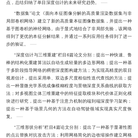
点，总结归纳了单目深度估计的未来研究趋势。
“数据集”论文《面向本征图像分解的高质量渲染数据集与非
局部卷积网络》建立了新的高质量本征图像数据集，并提出一种
基于图卷积的神经网络。由于显式地结合了非局部先验，该网络
得到了更优的本征分解结果，并通过一系列应用任务得到了进一
步的验证。
“深度估计与三维重建”栏目6篇论文分别：提出一种快速、鲁
棒的结构化重建算法以自动生成轻量的多边形网格；提出一种基
于多阶段指导网络的稠密深度图构建方法；为实现高精度的双目
视差估计，提出采用单、双边多尺度相似性迭代查找的方法；提
出一种显微光学系统成像模糊程度与景物深度关系曲线的获取方
法；对多视图立体三维重建中的特征提取模块和代价体正则化模
块进行研究，提出一种基于注意力机制的端到端深度学习架构；
提出一种基于场景几何的方法在自动驾驶领域实现真实尺度恢
复。
“三维形状分析”栏目4篇论文分别：提出了一种基于显著性图
的点云替换对抗攻击方法；利用网格简化的边收缩操作建立网格