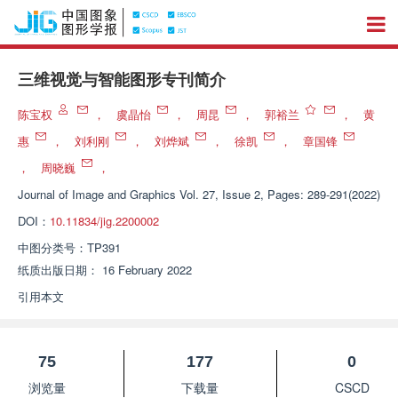
三维视觉与智能图形专刊简介
陈宝权
，
虞晶怡
，
周昆
，
郭裕兰
，
黄
惠
，
刘利刚
，
刘烨斌
，
徐凯
，
章国锋
，
周晓巍
，
Journal of Image and Graphics
Vol. 27, Issue 2, Pages: 289-291(2022)
DOI：
10.11834/jig.2200002
中图分类号：
TP391
纸质出版日期：
16 February 2022
引用本文
75
177
0
浏览量
下载量
CSCD