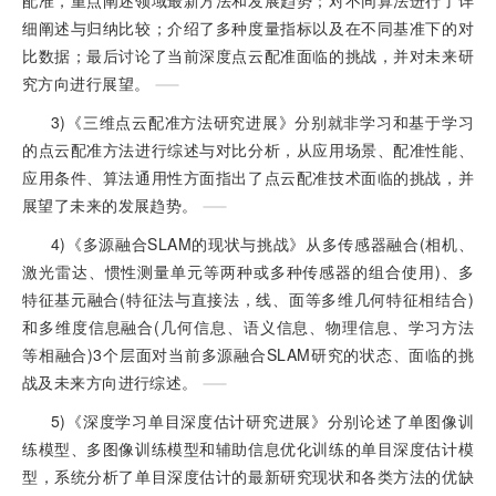
配准，重点阐述领域最新方法和发展趋势；对不同算法进行了详
细阐述与归纳比较；介绍了多种度量指标以及在不同基准下的对
比数据；最后讨论了当前深度点云配准面临的挑战，并对未来研
究方向进行展望。
3)《三维点云配准方法研究进展》分别就非学习和基于学习
的点云配准方法进行综述与对比分析，从应用场景、配准性能、
应用条件、算法通用性方面指出了点云配准技术面临的挑战，并
展望了未来的发展趋势。
4)《多源融合SLAM的现状与挑战》从多传感器融合(相机、
激光雷达、惯性测量单元等两种或多种传感器的组合使用)、多
特征基元融合(特征法与直接法，线、面等多维几何特征相结合)
和多维度信息融合(几何信息、语义信息、物理信息、学习方法
等相融合)3个层面对当前多源融合SLAM研究的状态、面临的挑
战及未来方向进行综述。
5)《深度学习单目深度估计研究进展》分别论述了单图像训
练模型、多图像训练模型和辅助信息优化训练的单目深度估计模
型，系统分析了单目深度估计的最新研究现状和各类方法的优缺