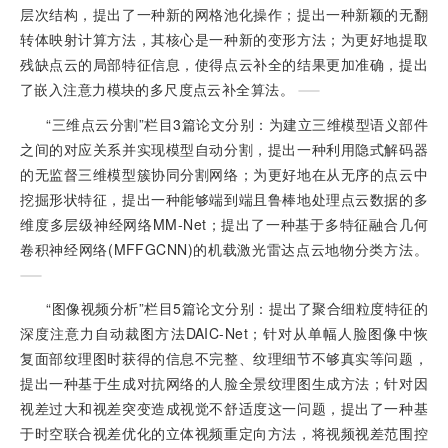
层次结构，提出了一种新的网格池化操作；提出一种新颖的无翻
转体映射计算方法，其核心是一种新的变形方法；为更好地提取
残缺点云的局部特征信息，使得点云补全的结果更加准确，提出
了嵌入注意力模块的多尺度点云补全算法。
“三维点云分割”栏目3篇论文分别：为建立三维模型语义部件
之间的对应关系并实现模型自动分割，提出一种利用隐式解码器
的无监督三维模型簇协同分割网络；为更好地在从无序的点云中
挖掘形状特征，提出一种能够端到端且鲁棒地处理点云数据的多
维度多层级神经网络MM-Net；提出了一种基于多特征融合几何
卷积神经网络(MFFGCNN)的机载激光雷达点云地物分类方法。
“图像视频分析”栏目5篇论文分别：提出了聚合细粒度特征的
深度注意力自动裁图方法DAIC-Net；针对从单幅人脸图像中恢
复面部纹理图时获得的信息不完整、纹理细节不够真实等问题，
提出一种基于生成对抗网络的人脸全景纹理图生成方法；针对因
视差过大和视差突变造成视觉不舒适度这一问题，提出了一种基
于时空联合视差优化的立体视频重定向方法，将视频视差范围控