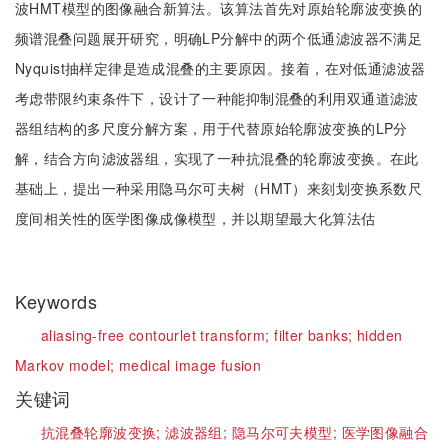
波HMT模型的图像融合新算法。该算法首先对原始轮廓波变换的
频谱混叠问题展开研究，明确LP分解中的两个低通滤波器不满足
Nyquist抽样定律是造成混叠的主要原因。接着，在对低通滤波器
考虑带限约束条件下，设计了一种能抑制混叠的利用双通道滤波
器组结构的多尺度分解方案，用于代替原始轮廓波变换的LP分
解，结合方向滤波器组，实现了一种抗混叠的轮廓波变换。在此
基础上，提出一种采用隐马尔可夫树（HMT）来刻划变换系数尺
度间相关性的医学图像成像模型，并以期望最大化算法估
Keywords
aliasing-free contourlet transform;
filter banks;
hidden
Markov model;
medical image fusion
关键词
抗混叠轮廓波变换;
滤波器组;
隐马尔可夫模型;
医学图像融合