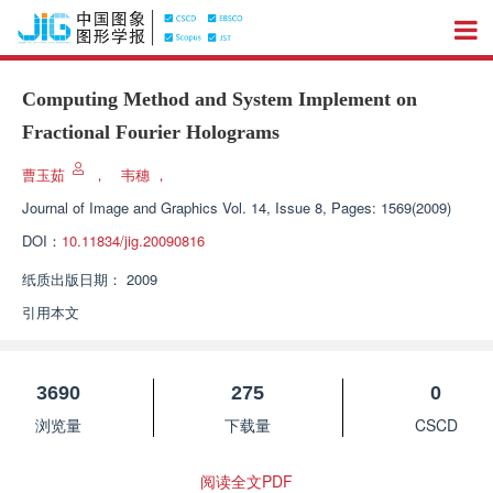
Computing Method and System Implement on
Fractional Fourier Holograms
曹玉茹
，
韦穗
，
Journal of Image and Graphics
Vol. 14, Issue 8, Pages: 1569(2009)
DOI：
10.11834/jig.20090816
纸质出版日期：
2009
引用本文
3690
275
0
浏览量
下载量
CSCD
阅读全文PDF