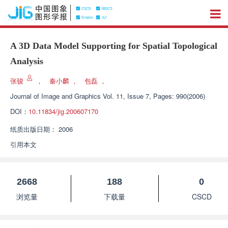
A 3D Data Model Supporting for Spatial Topological
Analysis
张骏
，
秦小麟
，
包磊
，
Journal of Image and Graphics
Vol. 11, Issue 7, Pages: 990(2006)
DOI：
10.11834/jig.200607170
纸质出版日期：
2006
引用本文
2668
188
0
浏览量
下载量
CSCD