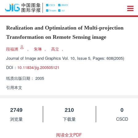
Realization and Optimization of Multi-projection
Transformation on Remote Sensing image
段福洲
，
朱琳
，
高立
，
Journal of Image and Graphics
Vol. 10, Issue 5, Pages: 608(2005)
DOI：
10.11834/jig.200505121
纸质出版日期：
2005
引用本文
2749
210
0
浏览量
下载量
CSCD
阅读全文PDF