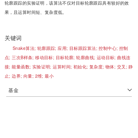
轮廓跟踪的实验证明，该算法不仅对目标轮廓跟踪具有较好的效
果，且运算时间短、复杂度低。
关键词
Snake算法;
轮廓跟踪;
应用;
目标跟踪算法;
控制中心;
控制
点;
三次B样条;
移动目标;
目标轮廓;
轮廓曲线;
运动目标;
曲线连
接;
能量函数;
实验证明;
运算时间;
初始化;
复杂度;
物体;
交叉;
静
止;
边界;
向量;
2维;
最小
基金