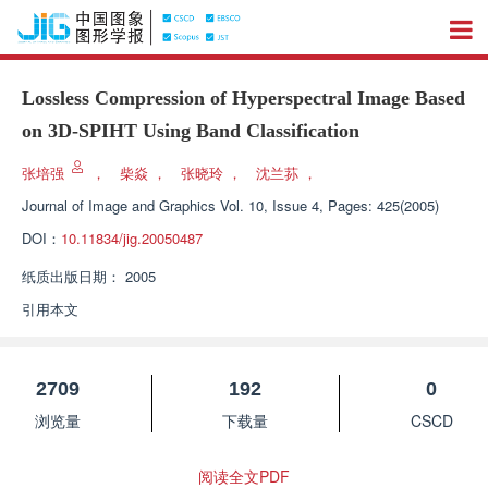
Lossless Compression of Hyperspectral Image Based
on 3D-SPIHT Using Band Classification
张培强
，
柴焱
，
张晓玲
，
沈兰荪
，
Journal of Image and Graphics
Vol. 10, Issue 4, Pages: 425(2005)
DOI：
10.11834/jig.20050487
纸质出版日期：
2005
引用本文
2709
192
0
浏览量
下载量
CSCD
阅读全文PDF