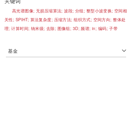
关键词
高光谱图像;
无损压缩算法;
波段;
分组;
整型小波变换;
空间相
关性;
SPIHT;
算法复杂度;
压缩方法;
组织方式;
空间方向;
整体处
理;
计算时间;
纳米级;
去除;
图像组;
3D;
频谱;
in;
编码;
子带
基金