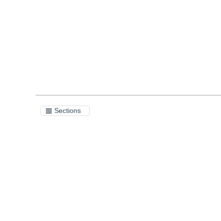
Quote
PDF
Sections