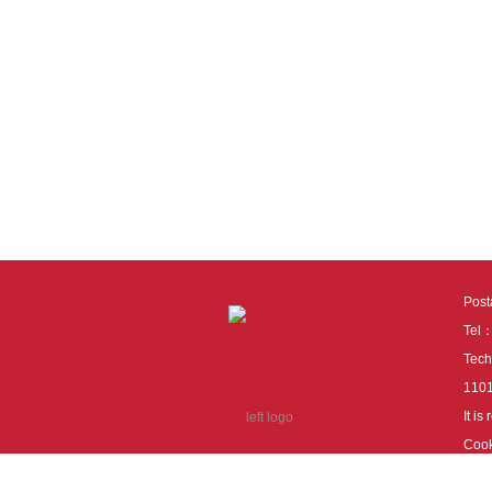
Pos
Tel
Tech
110
It i
Cook
cook