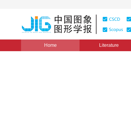
Home
Literature
Views
:
0
Downloads: 206
CSCD: 0
Research on Data Fusion Mo
Remote Sensing Image
1
1
1
1
付炜
,
邢广忠
,
侯蓝田
,
王文君
Vol. 10, Issue 3, Pages: 378(2005)
Published：
2005
DOI：
10.11834/jig.20050372