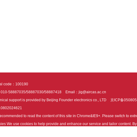
tal code：100190
：010-58887035/58887030/58887418
Email：jig@aircas.ac.cn
nical support is provided by Beijing Founder electronics co., LTD
京ICP备050805
10802024621
s recommended to read the content of this site in Chrome&IE9+. Please switch to ex
ies We use cookies to help provide and enhance our service and tailor content. By 
ies.