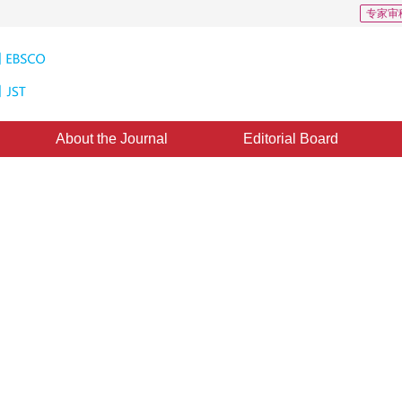
专家审
About the Journal
Editorial Board
del of Biorthogonal Waveletfor