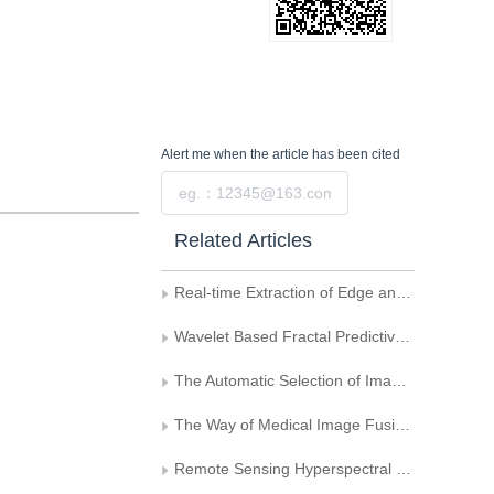
Alert me
when the article has been cited
Submit
Related Articles
Real-time Extraction of Edge and Edge Erossing by Using the MMXTM Technology
Wavelet Based Fractal Predictive Image Coding
The Automatic Selection of Image Threshold on the Basis of Genetic Algorithms
The Way of Medical Image Fusion Usingthe Legendre Orthogonal Moment
Remote Sensing Hyperspectral Image Processing Techniques