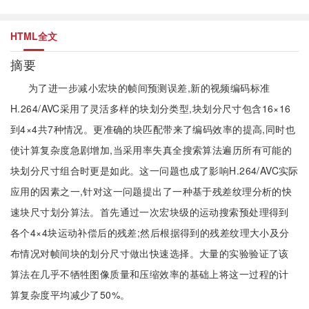
HTML全文
摘要
为了进一步减小宏块的帧间预测误差,新的视频编码标准
H.264/AVC采用了灵活多样的块划分类型,块划分尺寸包含16×16
到4×4共7种情况。更准确的块匹配带来了编码效率的提高,同时也
使计算复杂度急剧增加,当采用率失真全搜索算法遍历所有可能的
块划分尺寸组合时更是如此。这一问题也成了影响H.264/AVC实际
应用的因素之一,针对这一问题提出了一种基于残差纹理分析的快
速块尺寸划分算法。首先通过一次宏块级的运动搜索预处理得到
各个4×4块运动补偿后的残差;然后根据得到的残差纹理大小及分
布情况对帧间块的划分尺寸做出快速选择。大量的实验验证了该
算法在几乎不牺牲图像质量和压缩效率的基础上将这一过程的计
算复杂度平均减少了50%。