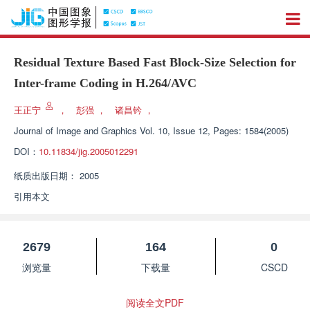
Residual Texture Based Fast Block-Size Selection for
Inter-frame Coding in H.264/AVC
王正宁
，
彭强
，
诸昌钤
，
Journal of Image and Graphics
Vol. 10, Issue 12, Pages: 1584(2005)
DOI：
10.11834/jig.2005012291
纸质出版日期：
2005
引用本文
2679
164
0
浏览量
下载量
CSCD
阅读全文PDF