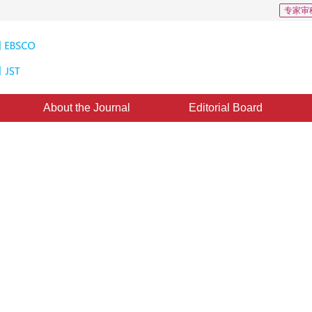
专家审
About the Journal
Editorial Board