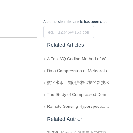
Alert me
when the article has been cited
Submit
Related Articles
A Fast VQ Coding Method of Wavelet Tree-Structure
Data Compression of Meteorological Satellite Cloud-Charts
数字水印—知识产权保护的新技术
The Study of Compressed Domain Multimedia Data Processing
Remote Sensing Hyperspectral Image Processing Techniques
Related Author