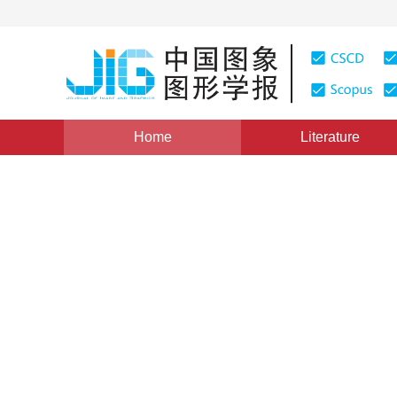
Home
Literature
Views
:
0
Downloads: 362
CSCD: 0
暂无标题
Vol. 6, Issue 9, Pages: 932(2001)
Published：
2001
DOI：
10.11834/jig.200109196
Quote
PDF